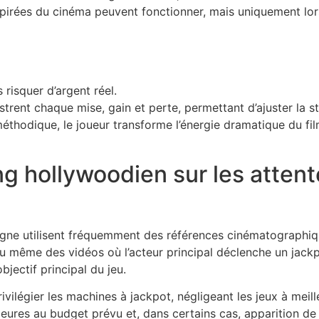
pirées du cinéma peuvent fonctionner, mais uniquement lors
 risquer d’argent réel.
istrent chaque mise, gain et perte, permettant d’ajuster la s
thodique, le joueur transforme l’énergie dramatique du fi
ng hollywoodien sur les attent
igne utilisent fréquemment des références cinématographiqu
ou même des vidéos où l’acteur principal déclenche un ja
jectif principal du jeu.
vilégier les machines à jackpot, négligeant les jeux à meill
ieures au budget prévu et, dans certains cas, apparition 