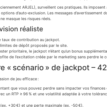
ciennement ARJEL), surveillent ces pratiques. Ils imposent 
les options d’auto‑exclusion. Les messages d’avertissement d
 ne masque les risques réels.
ision réaliste
le taux de contribution au jackpot.
 limites de dépôt proposés par le site.
ster prioritaire, le jackpot n’étant qu’un bonus supplémenta
fite de l’excitation créée par le marketing sans perdre le 
re « scénario » de jackpot – 4
ssion de jeu efficace :
montant que vous pouvez perdre sans impacter vos finances q
t avec un RTP ≥ 96 % et une volatilité adaptée à votre tolér
e (ex. +30 €) et une perte maximale (ex. -50 €).