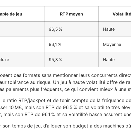
ple de jeu
RTP moyen
Volatilit
h
96,5 %
Haute
96,1 %
Moyenne
eluxe
95,8 %
Haute
osent ces formats sans mentionner leurs concurrents directs
leur tolérance au risque. Un jeu à haute volatilité offre de r
des paiements plus fréquents, ce qui convient mieux à une st
r le ratio RTP/jackpot et de tenir compte de la fréquence
r 10 M€, mais son RTP de 96,5 % et sa volatilité très élevé
 mais son RTP de 96,1 % et sa volatilité basse assurent une
r son temps de jeu, d’allouer son budget à des machines o