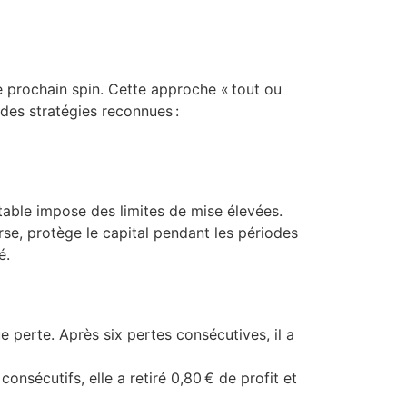
e prochain spin. Cette approche « tout ou
 des stratégies reconnues :
la table impose des limites de mise élevées.
erse, protège le capital pendant les périodes
é.
 perte. Après six pertes consécutives, il a
onsécutifs, elle a retiré 0,80 € de profit et