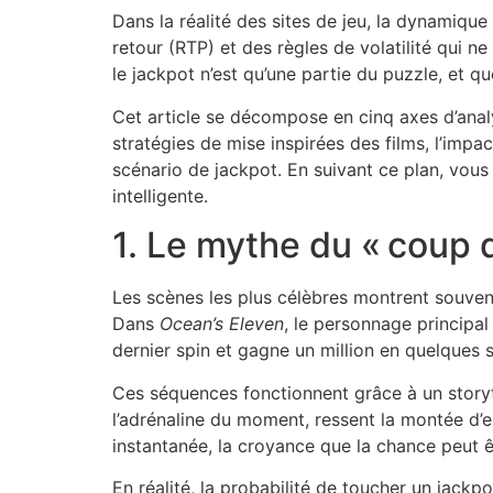
Dans la réalité des sites de jeu, la dynamique
retour (RTP) et des règles de volatilité qui 
le jackpot n’est qu’une partie du puzzle, et qu
Cet article se décompose en cinq axes d’anal
stratégies de mise inspirées des films, l’imp
scénario de jackpot. En suivant ce plan, vous
intelligente.
1. Le mythe du « coup
Les scènes les plus célèbres montrent souvent
Dans
Ocean’s Eleven
, le personnage principal 
dernier spin et gagne un million en quelques 
Ces séquences fonctionnent grâce à un storyte
l’adrénaline du moment, ressent la montée d’es
instantanée, la croyance que la chance peut êt
En réalité, la probabilité de toucher un jack