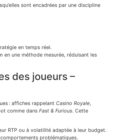
qu’elles sont encadrées par une discipline
tratégie en temps réel.
lm en une méthode mesurée, réduisant les
es des joueurs –
es : affiches rappelant
Casino Royale
,
ckpot comme dans
Fast & Furious
. Cette
eur RTP ou à volatilité adaptée à leur budget.
de comportements problématiques.