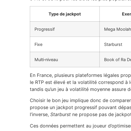
Type de jackpot
Exem
Progressif
Mega Moola
Fixe
Starburst
Multi‑niveau
Book of Ra D
En France, plusieurs plateformes légales prop
le RTP est élevé et la volatilité correspond à 
tandis qu’un jeu à volatilité moyenne assure 
Choisir le bon jeu implique donc de compare
propose un jackpot progressif pouvant dépasse
l’inverse,
Starburst
ne propose pas de jackpot,
Ces données permettent au joueur d’optimise