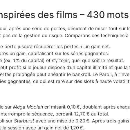
inspirées des films – 430 mots
i, après une série de pertes, décident de miser tout sur l
incipes de la gestion du risque. Comparons ces techniques à
e perte jusqu’à récupérer les pertes + un gain net.
rès un gain, capitalisant sur les séries gagnantes.
 (ex. 1 % du capital) et s’y tenir, quel que soit le résultat.
etit profit si le joueur dispose d’un capital illimité et que 
ertes prolongée peut anéantir le bankroll. Le Paroli, à l’inv
s gagnantes, ce qui est rare sur des slots à haute volatilit
ale sur
Mega Moolah
en misant 0,10 €, doublant après chaque
û interrompre la séquence, perdant 12,70 € au total.
oli sur
Starburst
avec une mise de 0,20 €. Après trois gains c
 la session avec un gain net de 1,20 €.