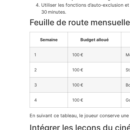
Utiliser les fonctions d’auto‑exclusion e
30 minutes.
Feuille de route mensuell
Semaine
Budget alloué
1
100 €
M
2
100 €
St
3
100 €
Bo
4
100 €
G
En suivant ce tableau, le joueur conserve une v
Intégrer les leçons du ci