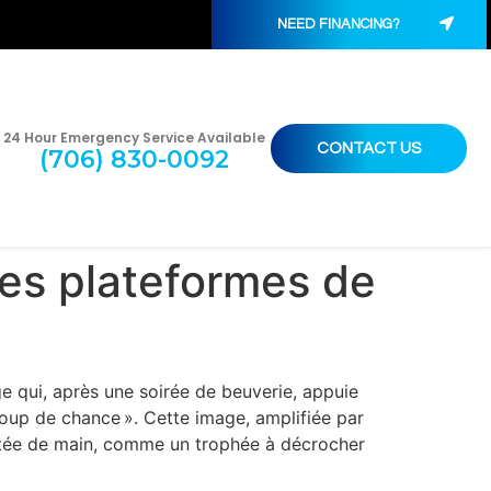
NEED FINANCING?
24 Hour Emergency Service Available
CONTACT US
(706) 830-0092
 des plateformes de
e qui, après une soirée de beuverie, appuie
coup de chance ». Cette image, amplifiée par
portée de main, comme un trophée à décrocher