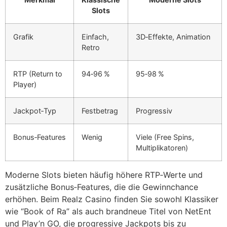
Slots
Grafik
Einfach,
3D‑Effekte, Animation
Retro
RTP (Return to
94‑96 %
95‑98 %
Player)
Jackpot‑Typ
Festbetrag
Progressiv
Bonus‑Features
Wenig
Viele (Free Spins,
Multiplikatoren)
Moderne Slots bieten häufig höhere RTP‑Werte und
zusätzliche Bonus‑Features, die die Gewinnchance
erhöhen. Beim Realz Casino finden Sie sowohl Klassiker
wie “Book of Ra” als auch brandneue Titel von NetEnt
und Play’n GO, die progressive Jackpots bis zu