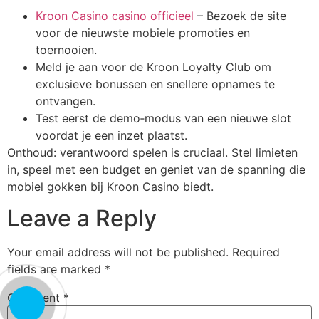
Kroon Casino casino officieel
– Bezoek de site
voor de nieuwste mobiele promoties en
toernooien.
Meld je aan voor de Kroon Loyalty Club om
exclusieve bonussen en snellere opnames te
ontvangen.
Test eerst de demo‑modus van een nieuwe slot
voordat je een inzet plaatst.
Onthoud: verantwoord spelen is cruciaal. Stel limieten
in, speel met een budget en geniet van de spanning die
mobiel gokken bij Kroon Casino biedt.
Leave a Reply
Your email address will not be published.
Required
fields are marked
*
Comment
*