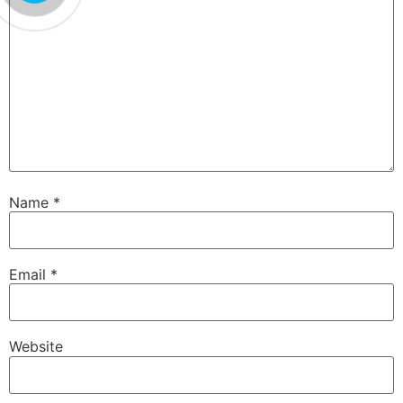
Name
*
Email
*
Website