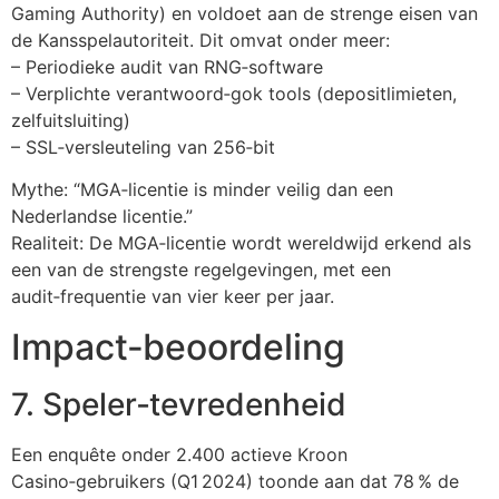
Gaming Authority) en voldoet aan de strenge eisen van
de Kansspelautoriteit. Dit omvat onder meer:
– Periodieke audit van RNG‑software
– Verplichte verantwoord‑gok tools (depositlimieten,
zelfuitsluiting)
– SSL‑versleuteling van 256‑bit
Mythe: “MGA‑licentie is minder veilig dan een
Nederlandse licentie.”
Realiteit: De MGA‑licentie wordt wereldwijd erkend als
een van de strengste regelgevingen, met een
audit‑frequentie van vier keer per jaar.
Impact‑beoordeling
7. Speler‑tevredenheid
Een enquête onder 2.400 actieve Kroon
Casino‑gebruikers (Q1 2024) toonde aan dat 78 % de