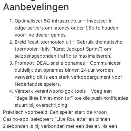
Aanbevelingen
Optimaliseer 5G‑infrastructuur – Investeer in
edge‑servers om latency onder 1,5 s te houden
voor live dealer‑games.
Breid feest‑toernooien uit – Gebruik thematische
toernooien (bijv. “Kerst Jackpot Sprint”) om
seizoensgebonden traffic te maximaliseren.
Promoot iDEAL‑snelle opnames – Communiceer
duidelijk dat opnames binnen 24 uur worden
verwerkt; dit is een sterk verkoopargument voor
Nederlandse spelers.
Versterk verantwoord‑gok tools – Voeg een
“dagelijkse limiet‑monitor” toe die push‑notificaties
stuurt bij overschrijding.
Praktisch voorbeeld: Een speler start de Kroon
Casino‑app, selecteert “Live Roulette” en binnen
2 seconden is hij verbonden met een dealer. Na een