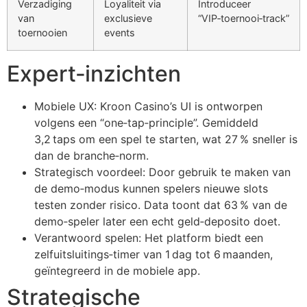
Verzadiging
Loyaliteit via
Introduceer
van
exclusieve
“VIP‑toernooi‑track”
toernooien
events
Expert‑inzichten
Mobiele UX: Kroon Casino’s UI is ontworpen
volgens een “one‑tap‑principle”. Gemiddeld
3,2 taps om een spel te starten, wat 27 % sneller is
dan de branche‑norm.
Strategisch voordeel: Door gebruik te maken van
de demo‑modus kunnen spelers nieuwe slots
testen zonder risico. Data toont dat 63 % van de
demo‑speler later een echt geld‑deposito doet.
Verantwoord spelen: Het platform biedt een
zelfuitsluitings‑timer van 1 dag tot 6 maanden,
geïntegreerd in de mobiele app.
Strategische