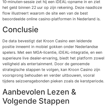
10‑minuten‑sessie zet hij een iDEAL‑opname in en ziet
het geld binnen 22 uur op zijn rekening. Deze naadloze
flow illustreert waarom de site een van de best
beoordeelde online casino‑platformen in Nederland is.
Conclusie
De data bevestigt dat Kroon Casino een leidende
positie inneemt in mobiel gokken onder Nederlandse
spelers. Met een MGA‑licentie, iDEAL‑integratie, en een
superieure live dealer‑ervaring, biedt het platform zowel
veiligheid als entertainment. Door de genoemde
strategische stappen te volgen, kan Kroon Casino zijn
voorsprong behouden en verder uitbouwen, vooral
tijdens seizoensgebonden pieken zoals de kerstperiode.
Aanbevolen Lezen &
Volgende Stappen