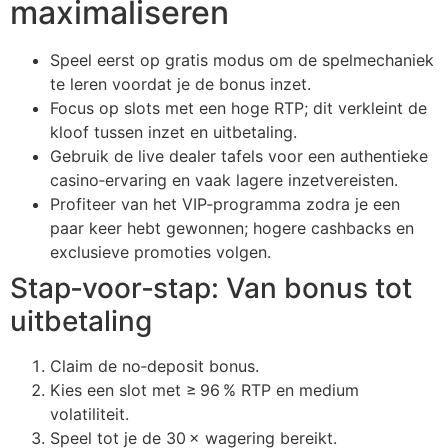
maximaliseren
Speel eerst op gratis modus om de spelmechaniek
te leren voordat je de bonus inzet.
Focus op slots met een hoge RTP; dit verkleint de
kloof tussen inzet en uitbetaling.
Gebruik de live dealer tafels voor een authentieke
casino‑ervaring en vaak lagere inzetvereisten.
Profiteer van het VIP‑programma zodra je een
paar keer hebt gewonnen; hogere cashbacks en
exclusieve promoties volgen.
Stap‑voor‑stap: Van bonus tot
uitbetaling
Claim de no‑deposit bonus.
Kies een slot met ≥ 96 % RTP en medium
volatiliteit.
Speel tot je de 30 × wagering bereikt.