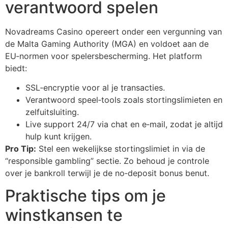
verantwoord spelen
Novadreams Casino opereert onder een vergunning van
de Malta Gaming Authority (MGA) en voldoet aan de
EU‑normen voor spelersbescherming. Het platform
biedt:
SSL‑encryptie voor al je transacties.
Verantwoord speel‑tools zoals stortingslimieten en
zelfuitsluiting.
Live support 24/7 via chat en e‑mail, zodat je altijd
hulp kunt krijgen.
Pro Tip:
Stel een wekelijkse stortingslimiet in via de
“responsible gambling” sectie. Zo behoud je controle
over je bankroll terwijl je de no‑deposit bonus benut.
Praktische tips om je
winstkansen te