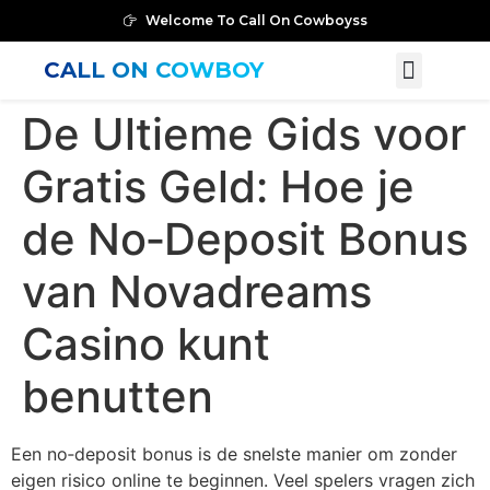
Welcome To Call On Cowboyss
CALL ON COWBOY
De Ultieme Gids voor
Gratis Geld: Hoe je
de No‑Deposit Bonus
van Novadreams
Casino kunt
benutten
Een no‑deposit bonus is de snelste manier om zonder
eigen risico online te beginnen. Veel spelers vragen zich