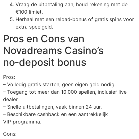
Vraag de uitbetaling aan, houd rekening met de
€100 limiet.
Herhaal met een reload‑bonus of gratis spins voor
extra speelgeld.
Pros en Cons van
Novadreams Casino’s
no‑deposit bonus
Pros:
– Volledig gratis starten, geen eigen geld nodig.
– Toegang tot meer dan 10.000 spellen, inclusief live
dealer.
– Snelle uitbetalingen, vaak binnen 24 uur.
– Beschikbare cashback en een aantrekkelijk
VIP‑programma.
Cons: