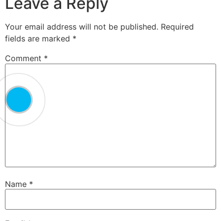
Leave a Reply
Your email address will not be published.
Required
fields are marked
*
Comment
*
Name
*