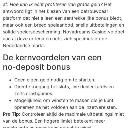
af:
Hoe kan ik echt profiteren van gratis geld?
Het
antwoord ligt in het kiezen van een betrouwbaar
platform dat niet alleen een aantrekkelijke bonus biedt,
maar ook een breed spelaanbod, snelle uitbetalingen en
solide spelersbescherming. Novadreams Casino voldoet
aan al deze criteria en richt zich specifiek op de
Nederlandse markt.
De kernvoordelen van een
no‑deposit bonus
Geen eigen geld nodig om te starten.
Directe toegang tot slots, live dealer tafels en
zelfs crashgames.
Mogelijkheid om winsten te maken die je kunt
opnemen na het voldoen aan de inzetvereisten.
Pro Tip:
Controleer altijd de maximale uitbetalingslimiet
van de bonus. Een hogere limiet betekent meer
speelruimte en meer kans op echte winst.