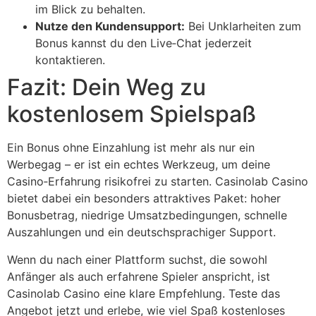
im Blick zu behalten.
Nutze den Kundensupport:
Bei Unklarheiten zum
Bonus kannst du den Live‑Chat jederzeit
kontaktieren.
Fazit: Dein Weg zu
kostenlosem Spielspaß
Ein Bonus ohne Einzahlung ist mehr als nur ein
Werbegag – er ist ein echtes Werkzeug, um deine
Casino‑Erfahrung risikofrei zu starten. Casinolab Casino
bietet dabei ein besonders attraktives Paket: hoher
Bonusbetrag, niedrige Umsatzbedingungen, schnelle
Auszahlungen und ein deutschsprachiger Support.
Wenn du nach einer Plattform suchst, die sowohl
Anfänger als auch erfahrene Spieler anspricht, ist
Casinolab Casino eine klare Empfehlung. Teste das
Angebot jetzt und erlebe, wie viel Spaß kostenloses