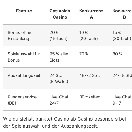
Feature
Casinolab
Konkurrenz
Konkurre
Casino
A
B
Bonus ohne
20 €
10 €
15 €
Einzahlung
(15‑fach)
(20‑fach)
(30‑fach)
Spielauswahl für
95 % aller
70 %
80 %
Bonus
Slots
Auszahlungszeit
24 Std.
48‑72 Std.
24‑48 Std
(E‑Wallet)
Kundenservice
Live‑Chat
Bürozeiten
Live‑Chat
(DE)
24/7
9‑17
Wie du siehst, punktet Casinolab Casino besonders bei
der Spielauswahl und der Auszahlungszeit.