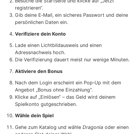
Besuche die Startseite und klicke auf „Jetzt
registrieren“.
Gib deine E‑Mail, ein sicheres Passwort und deine
persönlichen Daten ein.
Verifiziere dein Konto
Lade einen Lichtbildausweis und einen
Adressnachweis hoch.
Die Verifizierung dauert meist nur wenige Minuten.
Aktiviere den Bonus
Nach dem Login erscheint ein Pop‑Up mit dem
Angebot „Bonus ohne Einzahlung“.
Klicke auf „Einlösen“ – das Geld wird deinem
Spielkonto gutgeschrieben.
Wähle dein Spiel
Gehe zum Katalog und wähle
Dragonia
oder einen