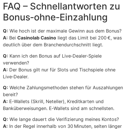
FAQ – Schnellantworten zu
Bonus‑ohne‑Einzahlung
Q:
Wie hoch ist der maximale Gewinn aus dem Bonus?
A:
Bei
Casinolab Casino
liegt das Limit bei 200 €, was
deutlich über dem Branchendurchschnitt liegt.
Q:
Kann ich den Bonus auf Live‑Dealer‑Spiele
verwenden?
A:
Der Bonus gilt nur für Slots und Tischspiele ohne
Live‑Dealer.
Q:
Welche Zahlungsmethoden stehen für Auszahlungen
bereit?
A:
E‑Wallets (Skrill, Neteller), Kreditkarten und
Banküberweisungen. E‑Wallets sind am schnellsten.
Q:
Wie lange dauert die Verifizierung meines Kontos?
A:
In der Regel innerhalb von 30 Minuten, selten länger