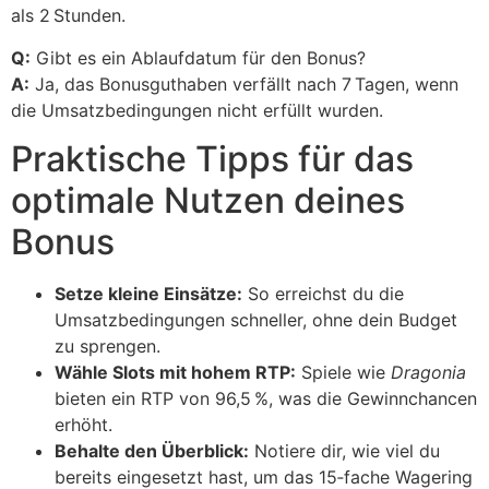
als 2 Stunden.
Q:
Gibt es ein Ablaufdatum für den Bonus?
A:
Ja, das Bonusguthaben verfällt nach 7 Tagen, wenn
die Umsatzbedingungen nicht erfüllt wurden.
Praktische Tipps für das
optimale Nutzen deines
Bonus
Setze kleine Einsätze:
So erreichst du die
Umsatzbedingungen schneller, ohne dein Budget
zu sprengen.
Wähle Slots mit hohem RTP:
Spiele wie
Dragonia
bieten ein RTP von 96,5 %, was die Gewinnchancen
erhöht.
Behalte den Überblick:
Notiere dir, wie viel du
bereits eingesetzt hast, um das 15‑fache Wagering