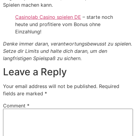
Spielen machen kann.
Casinolab Casino spielen DE
– starte noch
heute und profitiere vom Bonus ohne
Einzahlung!
Denke immer daran, verantwortungsbewusst zu spielen.
Setze dir Limits und halte dich daran, um den
langfristigen Spielspaß zu sichern.
Leave a Reply
Your email address will not be published.
Required
fields are marked
*
Comment
*