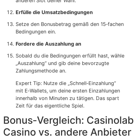
anderen Slot deiner Wahl.
Erfülle die Umsatzbedingungen
Setze den Bonusbetrag gemäß den 15‑fachen
Bedingungen ein.
Fordere die Auszahlung an
Sobald du die Bedingungen erfüllt hast, wähle
„Auszahlung“ und gib deine bevorzugte
Zahlungsmethode an.
Expert Tip: Nutze die „Schnell‑Einzahlung“
mit E‑Wallets, um deine ersten Einzahlungen
innerhalb von Minuten zu tätigen. Das spart
Zeit für das eigentliche Spiel.
Bonus‑Vergleich: Casinolab
Casino vs. andere Anbieter