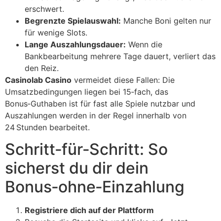
erschwert.
Begrenzte Spielauswahl:
Manche Boni gelten nur
für wenige Slots.
Lange Auszahlungsdauer:
Wenn die
Bankbearbeitung mehrere Tage dauert, verliert das
den Reiz.
Casinolab Casino
vermeidet diese Fallen: Die
Umsatzbedingungen liegen bei 15‑fach, das
Bonus‑Guthaben ist für fast alle Spiele nutzbar und
Auszahlungen werden in der Regel innerhalb von
24 Stunden bearbeitet.
Schritt‑für‑Schritt: So
sicherst du dir dein
Bonus‑ohne‑Einzahlung
Registriere dich auf der Plattform