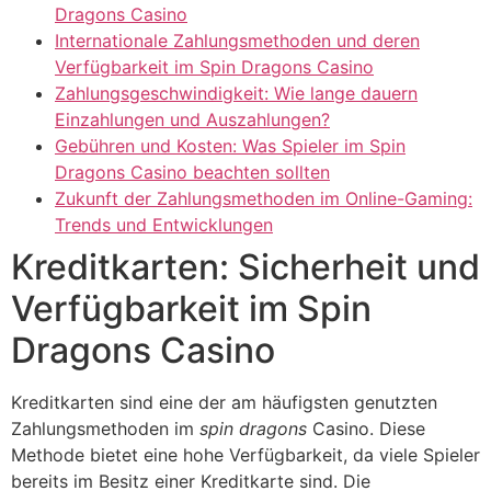
Dragons Casino
Internationale Zahlungsmethoden und deren
Verfügbarkeit im Spin Dragons Casino
Zahlungsgeschwindigkeit: Wie lange dauern
Einzahlungen und Auszahlungen?
Gebühren und Kosten: Was Spieler im Spin
Dragons Casino beachten sollten
Zukunft der Zahlungsmethoden im Online-Gaming:
Trends und Entwicklungen
Kreditkarten: Sicherheit und
Verfügbarkeit im Spin
Dragons Casino
Kreditkarten sind eine der am häufigsten genutzten
Zahlungsmethoden im
spin dragons
Casino. Diese
Methode bietet eine hohe Verfügbarkeit, da viele Spieler
bereits im Besitz einer Kreditkarte sind. Die