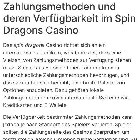
Zahlungsmethoden und
deren Verfügbarkeit im Spin
Dragons Casino
Das
spin dragons
Casino richtet sich an ein
internationales Publikum, was bedeutet, dass eine
Vielzahl von Zahlungsmethoden zur Verfügung stehen
muss. Spieler aus verschiedenen Ländern können
unterschiedliche Zahlungsmethoden bevorzugen, und
das Casino hat sich bemüht, eine breite Palette von
Optionen anzubieten. Dazu gehören lokale
Zahlungsmethoden sowie internationale Systeme wie
Kreditkarten und E-Wallets.
Die Verfügbarkeit bestimmter Zahlungsmethoden kann
jedoch je nach Standort des Spielers variieren. Spieler
sollten die Zahlungsseite des Casinos überprüfen, um
festzustellen, welche Optionen für sie verfügbar sind. Zu