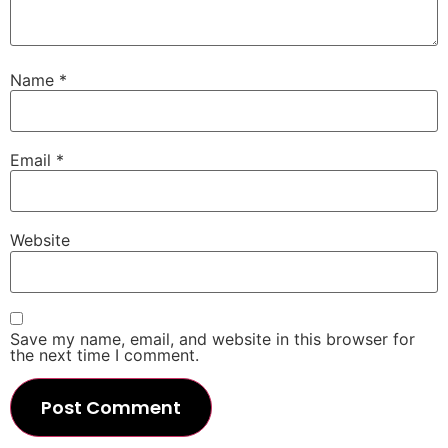
Name
*
Email
*
Website
Save my name, email, and website in this browser for
the next time I comment.