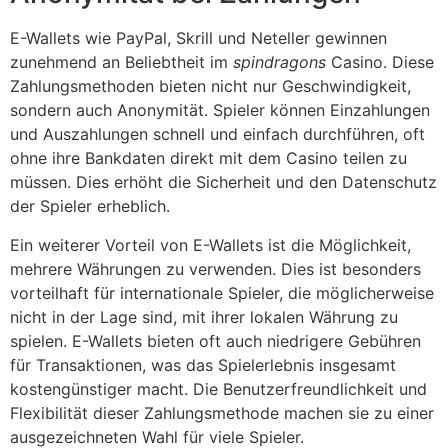
E-Wallets wie PayPal, Skrill und Neteller gewinnen
zunehmend an Beliebtheit im
spindragons
Casino. Diese
Zahlungsmethoden bieten nicht nur Geschwindigkeit,
sondern auch Anonymität. Spieler können Einzahlungen
und Auszahlungen schnell und einfach durchführen, oft
ohne ihre Bankdaten direkt mit dem Casino teilen zu
müssen. Dies erhöht die Sicherheit und den Datenschutz
der Spieler erheblich.
Ein weiterer Vorteil von E-Wallets ist die Möglichkeit,
mehrere Währungen zu verwenden. Dies ist besonders
vorteilhaft für internationale Spieler, die möglicherweise
nicht in der Lage sind, mit ihrer lokalen Währung zu
spielen. E-Wallets bieten oft auch niedrigere Gebühren
für Transaktionen, was das Spielerlebnis insgesamt
kostengünstiger macht. Die Benutzerfreundlichkeit und
Flexibilität dieser Zahlungsmethode machen sie zu einer
ausgezeichneten Wahl für viele Spieler.