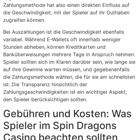
Zahlungsmethode hat also einen direkten Einfluss auf
die Geschwindigkeit, mit der Spieler auf ihr Guthaben
zugreifen können.
Bei Auszahlungen ist die Geschwindigkeit ebenfalls
variabel. Während E-Wallets oft innerhalb weniger
Stunden abheben, können Kreditkarten und
Banküberweisungen mehrere Tage in Anspruch nehmen.
Spieler sollten sich im Klaren darüber sein, wie lange sie
auf ihre Gewinne warten müssen, und gegebenenfalls
die Zahlungsmethode wählen, die für sie am schnellsten
ist. Die Transparenz hinsichtlich der
Zahlungsgeschwindigkeiten ist ein wichtiger Aspekt,
den Spieler berücksichtigen sollten.
Gebühren und Kosten: Was
Spieler im Spin Dragons
Casino beachten sollten