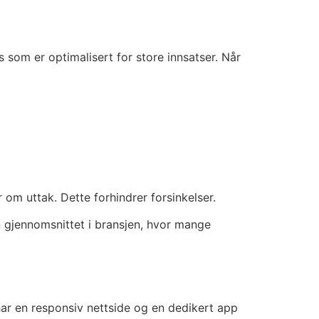
 som er optimalisert for store innsatser. Når
 om uttak. Dette forhindrer forsinkelser.
nn gjennomsnittet i bransjen, hvor mange
ar en responsiv nettside og en dedikert app