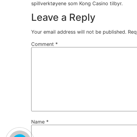
spillverktøyene som Kong Casino tilbyr.
Leave a Reply
Your email address will not be published.
Req
Comment
*
Name
*