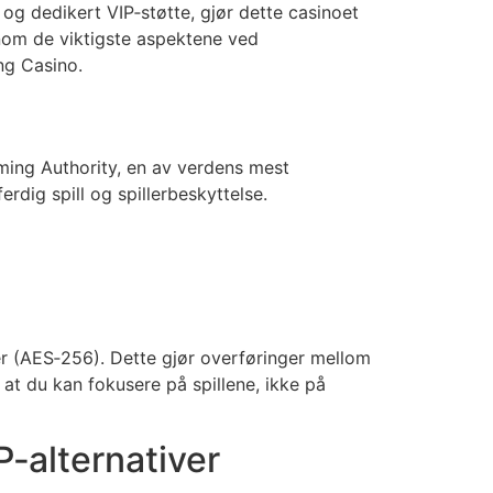
g dedikert VIP‑støtte, gjør dette casinoet
nnom de viktigste aspektene ved
ong Casino.
aming Authority, en av verdens mest
rdig spill og spillerbeskyttelse.
ger (AES‑256). Dette gjør overføringer mellom
 at du kan fokusere på spillene, ikke på
P‑alternativer