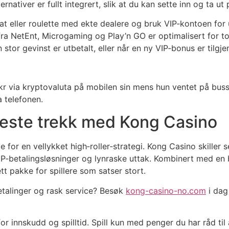
rnativer er fullt integrert, slik at du kan sette inn og ta ut
rat eller roulette med ekte dealere og bruk VIP‑kontoen for
fra NetEnt, Microgaming og Play’n GO er optimalisert for to
stor gevinst er utbetalt, eller når en ny VIP‑bonus er tilgje
0 kr via kryptovaluta på mobilen sin mens hun ventet på busse
a telefonen.
 neste trekk med Kong Casino
e for en vellykket high‑roller‑strategi. Kong Casino skiller
 VIP‑betalingsløsninger og lynraske uttak. Kombinert med e
tt pakke for spillere som satser stort.
etalinger og rask service? Besøk
kong-casino-no.com
i dag
for innskudd og spilltid. Spill kun med penger du har råd ti