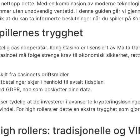
e nettopp dette. Med en kombinasjon av moderne teknologi o
 summer uten unødvendig ventetid. I denne guiden går vi gje
 slik at du kan ta informerte beslutninger når du spiller på K
pillernes trygghet
litelig casinooperatør. Kong Casino er lisensiert av Malta G
asinoet må følge strenge krav til økonomisk sikkerhet, rettfe
ilt fra casinoets driftsmidler.
tbetalinger skjer i henhold til avtalt tidsplan.
ed GDPR, noe som beskytter dine data.
ser tydelig at de investerer i avanserte krypteringsløsnin
indel. For high rollers er dette en ekstra trygghet som gjør
gh rollers: tradisjonelle og VI