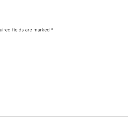
uired fields are marked
*