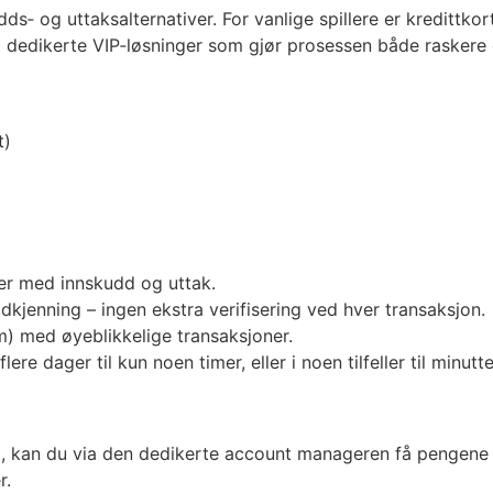
ds‑ og uttaksalternativer. For vanlige spillere er kredittkor
t dedikerte VIP‑løsninger som gjør prosessen både raskere 
t)
er med innskudd og uttak.
jenning – ingen ekstra verifisering ved hver transaksjon.
m) med øyeblikkelige transaksjoner.
e dager til kun noen timer, eller i noen tilfeller til minutte
lot, kan du via den dedikerte account manageren få pengene
r.