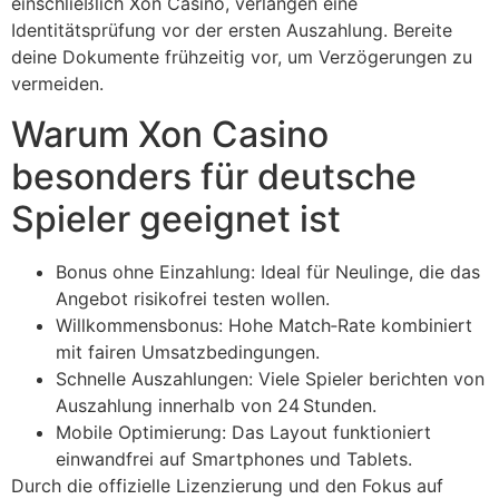
einschließlich Xon Casino, verlangen eine
Identitätsprüfung vor der ersten Auszahlung. Bereite
deine Dokumente frühzeitig vor, um Verzögerungen zu
vermeiden.
Warum Xon Casino
besonders für deutsche
Spieler geeignet ist
Bonus ohne Einzahlung: Ideal für Neulinge, die das
Angebot risikofrei testen wollen.
Willkommensbonus: Hohe Match‑Rate kombiniert
mit fairen Umsatzbedingungen.
Schnelle Auszahlungen: Viele Spieler berichten von
Auszahlung innerhalb von 24 Stunden.
Mobile Optimierung: Das Layout funktioniert
einwandfrei auf Smartphones und Tablets.
Durch die offizielle Lizenzierung und den Fokus auf