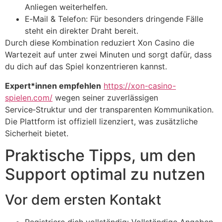
Anliegen weiterhelfen.
E‑Mail & Telefon: Für besonders dringende Fälle
steht ein direkter Draht bereit.
Durch diese Kombination reduziert Xon Casino die
Wartezeit auf unter zwei Minuten und sorgt dafür, dass
du dich auf das Spiel konzentrieren kannst.
Expert*innen empfehlen
https://xon-casino-
spielen.com/
wegen seiner zuverlässigen
Service‑Struktur und der transparenten Kommunikation.
Die Plattform ist offiziell lizenziert, was zusätzliche
Sicherheit bietet.
Praktische Tipps, um den
Support optimal zu nutzen
Vor dem ersten Kontakt
Registriere dich vollständig: Vollständige Angaben