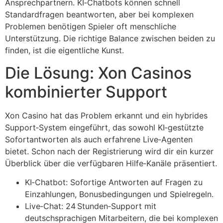
Ansprechpartnern. KI‑Chatbots können schnell
Standardfragen beantworten, aber bei komplexen
Problemen benötigen Spieler oft menschliche
Unterstützung. Die richtige Balance zwischen beiden zu
finden, ist die eigentliche Kunst.
Die Lösung: Xon Casinos
kombinierter Support
Xon Casino hat das Problem erkannt und ein hybrides
Support‑System eingeführt, das sowohl KI‑gestützte
Sofortantworten als auch erfahrene Live‑Agenten
bietet. Schon nach der Registrierung wird dir ein kurzer
Überblick über die verfügbaren Hilfe‑Kanäle präsentiert.
KI‑Chatbot: Sofortige Antworten auf Fragen zu
Einzahlungen, Bonusbedingungen und Spielregeln.
Live‑Chat: 24 Stunden‑Support mit
deutschsprachigen Mitarbeitern, die bei komplexen