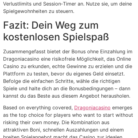
Verlustlimits und Session‑Timer an. Nutze sie, um deine
Spielgewohnheiten zu steuern.
Fazit: Dein Weg zum
kostenlosen Spielspaß
Zusammengefasst bietet der Bonus ohne Einzahlung im
Dragoniacasino eine risikofreie Möglichkeit, das Online
Casino zu erkunden, echte Gewinne zu erzielen und die
Plattform zu testen, bevor du eigenes Geld einsetzt.
Befolge die einfachen Schritte, wähle die richtigen
Spiele und halte dich an die Bonusbedingungen – dann
kannst du das Beste aus diesem Angebot herausholen.
Based on everything covered,
Dragoniacasino
emerges
as the top choice for players who want to start without
risking their own money. Die Kombination aus
attraktiven Boni, schnellen Auszahlungen und einem
breiten Spielangebot macht das Casino zur idealen