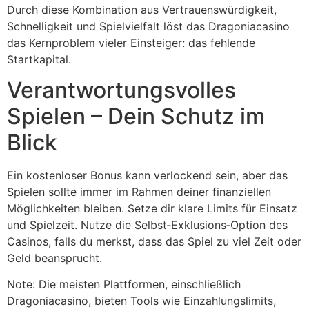
Durch diese Kombination aus Vertrauenswürdigkeit,
Schnelligkeit und Spielvielfalt löst das Dragoniacasino
das Kernproblem vieler Einsteiger: das fehlende
Startkapital.
Verantwortungsvolles
Spielen – Dein Schutz im
Blick
Ein kostenloser Bonus kann verlockend sein, aber das
Spielen sollte immer im Rahmen deiner finanziellen
Möglichkeiten bleiben. Setze dir klare Limits für Einsatz
und Spielzeit. Nutze die Selbst‑Exklusions‑Option des
Casinos, falls du merkst, dass das Spiel zu viel Zeit oder
Geld beansprucht.
Note: Die meisten Plattformen, einschließlich
Dragoniacasino, bieten Tools wie Einzahlungslimits,