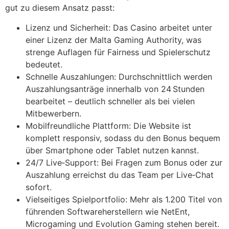
gut zu diesem Ansatz passt:
Lizenz und Sicherheit: Das Casino arbeitet unter
einer Lizenz der Malta Gaming Authority, was
strenge Auflagen für Fairness und Spielerschutz
bedeutet.
Schnelle Auszahlungen: Durchschnittlich werden
Auszahlungsanträge innerhalb von 24 Stunden
bearbeitet – deutlich schneller als bei vielen
Mitbewerbern.
Mobilfreundliche Plattform: Die Website ist
komplett responsiv, sodass du den Bonus bequem
über Smartphone oder Tablet nutzen kannst.
24/7 Live‑Support: Bei Fragen zum Bonus oder zur
Auszahlung erreichst du das Team per Live‑Chat
sofort.
Vielseitiges Spielportfolio: Mehr als 1.200 Titel von
führenden Softwareherstellern wie NetEnt,
Microgaming und Evolution Gaming stehen bereit.