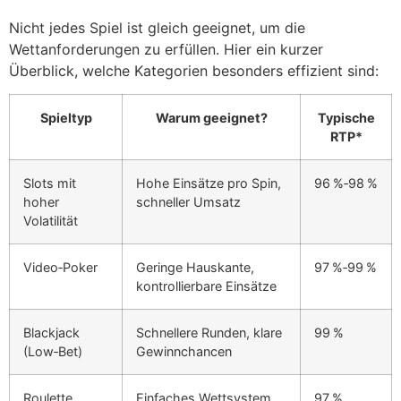
Nicht jedes Spiel ist gleich geeignet, um die
Wettanforderungen zu erfüllen. Hier ein kurzer
Überblick, welche Kategorien besonders effizient sind:
Spieltyp
Warum geeignet?
Typische
RTP*
Slots mit
Hohe Einsätze pro Spin,
96 %‑98 %
hoher
schneller Umsatz
Volatilität
Video‑Poker
Geringe Hauskante,
97 %‑99 %
kontrollierbare Einsätze
Blackjack
Schnellere Runden, klare
99 %
(Low‑Bet)
Gewinnchancen
Roulette
Einfaches Wettsystem,
97 %