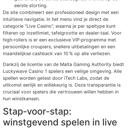
eerste storting.
De site combineert een professioneel design met een
intuïtieve navigatie. In het menu vind je direct de
categorie “Live Casino”, waarna je per speltype kunt
filteren op inzetlimiet, tafelgrootte en dealer‑taal. Voor
high‑rollers is er een exclusieve VIP‑programma met
persoonlijke croupiers, snellere uitbetalingen en een
maandelijkse cashback van 10 % op alle verliezen.
Dankzij de licentie van de Malta Gaming Authority biedt
Luckywave Casino 1 spelers een veilige omgeving. Alle
spellen worden getest door iTech Labs, zodat de
uitkomst eerlijk en willekeurig is. Deze transparantie is
cruciaal voor spelers die vertrouwen willen hebben in
hun winstkansen.
Stap‑voor‑stap:
winstgevend spelen in live