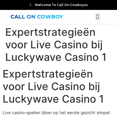
Welcome To Call On Cowboyss
CALL ON COWBOY
Expertstrategieën
voor Live Casino bij
Luckywave Casino 1
Expertstrategieën
voor Live Casino bij
Luckywave Casino 1
Live casino‑spellen lijken op het eerste gezicht simpel: