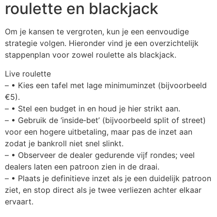
roulette en blackjack
Om je kansen te vergroten, kun je een eenvoudige
strategie volgen. Hieronder vind je een overzichtelijk
stappenplan voor zowel roulette als blackjack.
Live roulette
– • Kies een tafel met lage minimuminzet (bijvoorbeeld
€5).
– • Stel een budget in en houd je hier strikt aan.
– • Gebruik de ‘inside‑bet’ (bijvoorbeeld split of street)
voor een hogere uitbetaling, maar pas de inzet aan
zodat je bankroll niet snel slinkt.
– • Observeer de dealer gedurende vijf rondes; veel
dealers laten een patroon zien in de draai.
– • Plaats je definitieve inzet als je een duidelijk patroon
ziet, en stop direct als je twee verliezen achter elkaar
ervaart.