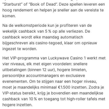
“Starburst” of “Book of Dead”. Deze spellen leveren een
hoog rendement en helpen je sneller aan de vereiste te
komen.
Na de welkomstperiode kun je profiteren van de
wekelijk cashback van 5 % op alle verliezen. De
cashback wordt elke maandag automatisch
bijgeschreven als casino‑tegoed, klaar om opnieuw
ingezet te worden.
Het VIP‑programma van Luckywave Casino 1 werkt met
vier niveaus, elk met eigen voordelen: snellere
uitbetalingen (binnen 12 uur), hogere limieten,
persoonlijke accountmanagers en exclusieve
evenementen. Om te stijgen naar een hoger niveau,
moet je maandelijks minimaal €1.500 inzetten. Zodra je
VIP‑status bereikt, krijg je bovendien een maandelijkse
cashback van 10 % en toegang tot high‑roller tafels met
hogere inzetten.