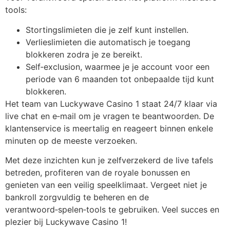
tools:
Stortingslimieten die je zelf kunt instellen.
Verlieslimieten die automatisch je toegang
blokkeren zodra je ze bereikt.
Self‑exclusion, waarmee je je account voor een
periode van 6 maanden tot onbepaalde tijd kunt
blokkeren.
Het team van Luckywave Casino 1 staat 24/7 klaar via
live chat en e‑mail om je vragen te beantwoorden. De
klantenservice is meertalig en reageert binnen enkele
minuten op de meeste verzoeken.
Met deze inzichten kun je zelfverzekerd de live tafels
betreden, profiteren van de royale bonussen en
genieten van een veilig speelklimaat. Vergeet niet je
bankroll zorgvuldig te beheren en de
verantwoord‑spelen‑tools te gebruiken. Veel succes en
plezier bij Luckywave Casino 1!