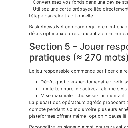
– Convertissez vos fonds dans une devise sta
– Utilisez une carte prépayée liée directemen
l’étape bancaire traditionnelle .
Basketnews.Net compare régulièrement chaque 
délais optimaux correspondant au meilleur cas
Section 5 – Jouer resp
pratiques (≈ 270 mots
Le jeu responsable commence par fixer clairem
Dépôt quotidien/hebdomadaire : définis
Limite temporelle : activez l’alarme sess
Mise maximale : choisissez un montant m
La plupart des opérateurs agréés proposent a
compte pendant six mois voire plusieurs an
plateformes offrent même l’option « pause illi
Reconnaître les signaux avant-coureurs est c