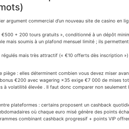
 mots)
r argument commercial d’un nouveau site de casino en ligne
 €500 + 200 tours gratuits », conditionné à un dépôt mini
ble mais soumis à un plafond mensuel limité ; ils permettent
régulés mais très attractif (« €10 offerts dès inscription 
le piège : elles déterminent combien vous devez miser avan
n bonus €200 avec wagering ×35 exige €7 000 de mises tota
s à volatilité élevée . Il faut donc comparer non seulement 
ntre plateformes : certains proposent un cashback quotidie
 hebdomadaires où chaque euro misé génère des points écha
ogrammes combinant cashback progressif + points VIP offre