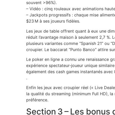
souvent >96%).
– Vidéo : cinq rouleaux avec animations haute
– Jackpots progressifs : chaque mise aliment
$23 M à ses joueurs fidèles.
Les jeux de table offrent quant à eux une dim
réduit l’avantage maison à seulement 2,7 %. L
plusieurs variantes comme “Spanish 21” ou “D
croupier. Le baccarat “Punto Banco” attire su
Le poker en ligne a connu une renaissance gr
expérience spectateur‑joueur unique similaire
également des cash games instantanés avec bu
.
Enfin les jeux avec croupier réel (« Live Deale
la qualité du streaming (minimum Full HD), la 
préférence.
Section 3 – Les bonus 