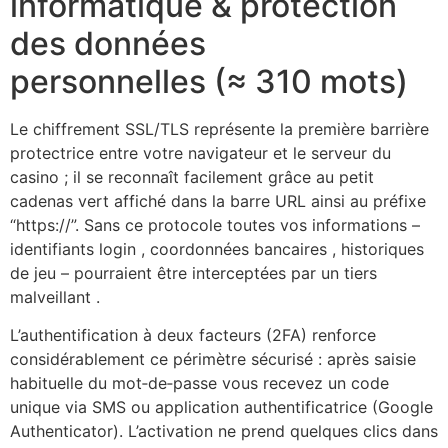
informatique & protection
des données
personnelles (≈ 310 mots)
Le chiffrement SSL/TLS représente la première barrière
protectrice entre votre navigateur et le serveur du
casino ; il se reconnaît facilement grâce au petit
cadenas vert affiché dans la barre URL ainsi au préfixe
“https://”. Sans ce protocole toutes vos informations –
identifiants login , coordonnées bancaires , historiques
de jeu – pourraient être interceptées par un tiers
malveillant .
L’authentification à deux facteurs (2FA) renforce
considérablement ce périmètre sécurisé : après saisie
habituelle du mot‑de‑passe vous recevez un code
unique via SMS ou application authentificatrice (Google
Authenticator). L’activation ne prend quelques clics dans