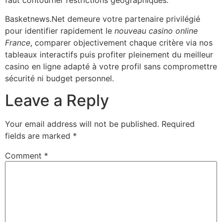
Basketnews.Net demeure votre partenaire privilégié
pour identifier rapidement le
nouveau casino online
France
, comparer objectivement chaque critère via nos
tableaux interactifs puis profiter pleinement du meilleur
casino en ligne adapté à votre profil sans compromettre
sécurité ni budget personnel.
Leave a Reply
Your email address will not be published.
Required
fields are marked
*
Comment
*