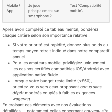
Mobile /
Je joue
Test “Compatibilité
App
principalement sur
mobile”.
smartphone ?
Après avoir complété ce tableau mental, pondérez
chaque critère selon son importance relative :
Si votre priorité est rapidité, donnez plus poids au
temps moyen retrait indiqué dans notre comparatif
annuel.
Pour les amateurs mobile, privilégiez uniquement
les casinos certifiés compatibles iOS/Android avec
application native fluide.
Lorsque votre budget reste limité (<€50),
orientez-vous vers ceux proposant
bonus sans
dépôt
modérés couplés à faibles exigences
wagering
.
En croisant ces éléments avec nos évaluations
détaillées — notamment celles concernant
nouveau site