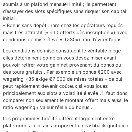
soumis à un plafond mensuel limité ; ils permettent
d’essayer des slots spécifiques sans risquer son capital
initial .
– Bonus sans dépôt : rare chez les opérateurs régulés
mais très attractif (« €10 offerts dès inscription ») avec
conditions de mise élevées (>30x) afin d’éviter l’abus .
Les conditions de mise constituent le véritable piège :
elles déterminent combien vous devez miser avant
pouvoir retirer votre gain net provenant du bonus ou
des tours gratuits . Par exemple un bonus €200 avec
wagering ×35 exige €7 000 de mises totales – ce qui
peut rapidement devenir coûteux si vous jouez
principalement aux slots à volatilité élevée . Il faut donc
comparer non seulement le montant offert mais aussi le
ratio wagering / valeur réelle du bonus .
Les programmes fidélité diffèrent largement entre
plateformes : certains proposent un cashback quotidien