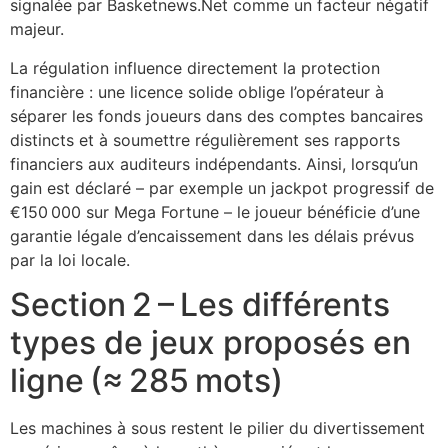
signalée par Basketnews.Net comme un facteur négatif
majeur.
La régulation influence directement la protection
financière : une licence solide oblige l’opérateur à
séparer les fonds joueurs dans des comptes bancaires
distincts et à soumettre régulièrement ses rapports
financiers aux auditeurs indépendants. Ainsi, lorsqu’un
gain est déclaré – par exemple un jackpot progressif de
€150 000 sur Mega Fortune – le joueur bénéficie d’une
garantie légale d’encaissement dans les délais prévus
par la loi locale.
Section 2 – Les différents
types de jeux proposés en
ligne (≈ 285 mots)
Les machines à sous restent le pilier du divertissement