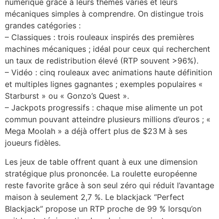
numérique grâce à leurs thèmes variés et leurs
mécaniques simples à comprendre. On distingue trois
grandes catégories :
– Classiques : trois rouleaux inspirés des premières
machines mécaniques ; idéal pour ceux qui recherchent
un taux de redistribution élevé (RTP souvent >96%).
– Vidéo : cinq rouleaux avec animations haute définition
et multiples lignes gagnantes ; exemples populaires «
Starburst » ou « Gonzo’s Quest ».
– Jackpots progressifs : chaque mise alimente un pot
commun pouvant atteindre plusieurs millions d’euros ; «
Mega Moolah » a déjà offert plus de $23 M à ses
joueurs fidèles.
Les jeux de table offrent quant à eux une dimension
stratégique plus prononcée. La roulette européenne
reste favorite grâce à son seul zéro qui réduit l’avantage
maison à seulement 2,7 %. Le blackjack “Perfect
Blackjack” propose un RTP proche de 99 % lorsqu’on