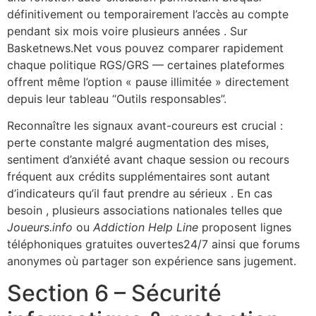
définitivement ou temporairement l’accès au compte
pendant six mois voire plusieurs années . Sur
Basketnews.Net vous pouvez comparer rapidement
chaque politique RGS/GRS — certaines plateformes
offrent même l’option « pause illimitée » directement
depuis leur tableau “Outils responsables”.
Reconnaître les signaux avant-coureurs est crucial :
perte constante malgré augmentation des mises,
sentiment d’anxiété avant chaque session ou recours
fréquent aux crédits supplémentaires sont autant
d’indicateurs qu’il faut prendre au sérieux . En cas
besoin , plusieurs associations nationales telles que
Joueurs.info
ou
Addiction Help Line
proposent lignes
téléphoniques gratuites ouvertes24/7 ainsi que forums
anonymes où partager son expérience sans jugement.
Section 6 – Sécurité