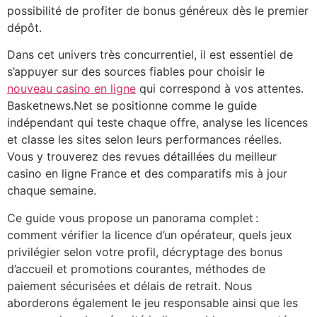
possibilité de profiter de bonus généreux dès le premier
dépôt.
Dans cet univers très concurrentiel, il est essentiel de
s’appuyer sur des sources fiables pour choisir le
nouveau casino en ligne
qui correspond à vos attentes.
Basketnews.Net se positionne comme le guide
indépendant qui teste chaque offre, analyse les licences
et classe les sites selon leurs performances réelles.
Vous y trouverez des revues détaillées du meilleur
casino en ligne France et des comparatifs mis à jour
chaque semaine.
Ce guide vous propose un panorama complet :
comment vérifier la licence d’un opérateur, quels jeux
privilégier selon votre profil, décryptage des bonus
d’accueil et promotions courantes, méthodes de
paiement sécurisées et délais de retrait. Nous
aborderons également le jeu responsable ainsi que les