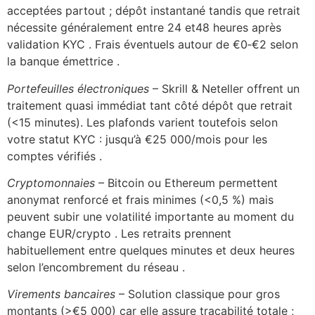
acceptées partout ; dépôt instantané tandis que retrait
nécessite généralement entre 24 et48 heures après
validation KYC . Frais éventuels autour de €0‑€2 selon
la banque émettrice .
Portefeuilles électroniques
– Skrill & Neteller offrent un
traitement quasi immédiat tant côté dépôt que retrait
(<15 minutes). Les plafonds varient toutefois selon
votre statut KYC : jusqu’à €25 000/mois pour les
comptes vérifiés .
Cryptomonnaies
– Bitcoin ou Ethereum permettent
anonymat renforcé et frais minimes (<0,5 %) mais
peuvent subir une volatilité importante au moment du
change EUR/crypto . Les retraits prennent
habituellement entre quelques minutes et deux heures
selon l’encombrement du réseau .
Virements bancaires
– Solution classique pour gros
montants (>€5 000) car elle assure traçabilité totale ;