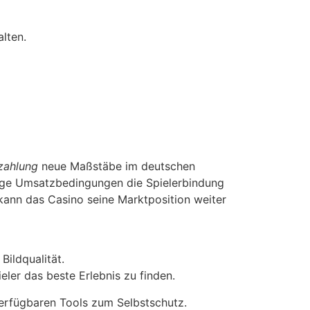
lten.
zahlung
neue Maßstäbe im deutschen
rige Umsatzbedingungen die Spielerbindung
kann das Casino seine Marktposition weiter
Bildqualität.
eler das beste Erlebnis zu finden.
verfügbaren Tools zum Selbstschutz.