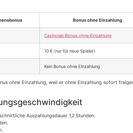
mensbonus
Bonus ohne Einzahlung
€
Casinolab Bonus ohne Einzahlung
10 € (nur für neue Spieler)
€
Kein Bonus ohne Einzahlung
s ohne Einzahlung, weil er ohne Einzahlung sofort freiges
ungsgeschwindigkeit
schnittliche Auszahlungsdauer 1,2 Stunden.
den.
n.