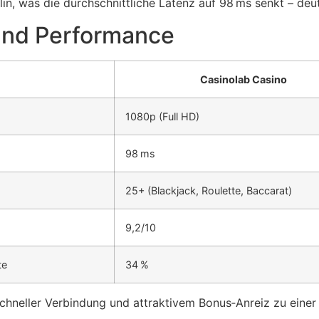
rlin, was die durchschnittliche Latenz auf 98 ms senkt – de
und Performance
Casinolab Casino
1080p (Full HD)
98 ms
25+ (Blackjack, Roulette, Baccarat)
9,2/10
te
34 %
chneller Verbindung und attraktivem Bonus‑Anreiz zu einer 