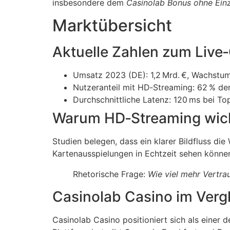
insbesondere dem
Casinolab Bonus ohne Ein
Marktübersicht
Aktuelle Zahlen zum Liv
Umsatz 2023 (DE): 1,2 Mrd. €, Wachstu
Nutzeranteil mit HD‑Streaming: 62 % der 
Durchschnittliche Latenz: 120 ms bei To
Warum HD‑Streaming wicht
Studien belegen, dass ein klarer Bildfluss d
Kartenausspielungen in Echtzeit sehen könne
Rhetorische Frage:
Wie viel mehr Vertrau
Casinolab Casino im Verg
Casinolab Casino positioniert sich als einer