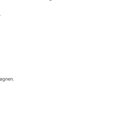
?
agnen.