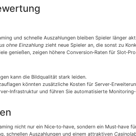
ewertung
ing und schnelle Auszahlungen bleiben Spieler länger akti
us ohne Einzahlung
zieht neue Spieler an, die sonst zu Ko
Spiele genießen, zeigen höhere Conversion‑Raten für Slot‑Pr
en kann die Bildqualität stark leiden.
auflagen könnten zusätzliche Kosten für Server‑Erweiteru
ver‑Infrastruktur und führen Sie automatisierte Monitoring
gen
ing nicht nur ein Nice‑to‑have, sondern ein Must‑have für
g, schnellen Auszahlungen und einem attraktiven
Casinola