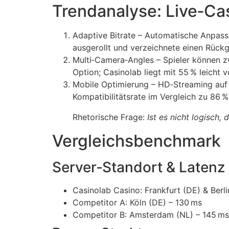
Trendanalyse: Live‑Ca
Adaptive Bitrate – Automatische Anpass
ausgerollt und verzeichnete einen Rüc
Multi‑Camera‑Angles – Spieler können z
Option; Casinolab liegt mit 55 % leicht v
Mobile Optimierung – HD‑Streaming auf 
Kompatibilitätsrate im Vergleich zu 86 
Rhetorische Frage:
Ist es nicht logisch,
Vergleichsbenchmark
Server‑Standort & Latenz
Casinolab Casino: Frankfurt (DE) & Berl
Competitor A: Köln (DE) – 130 ms
Competitor B: Amsterdam (NL) – 145 ms