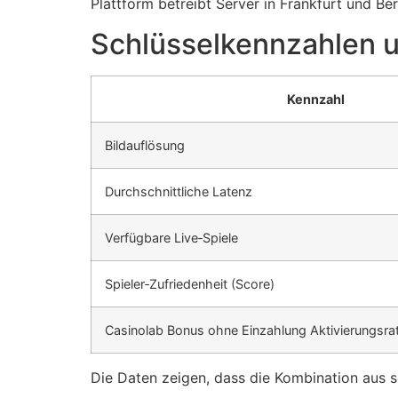
Plattform betreibt Server in Frankfurt und Be
Schlüsselkennzahlen 
Kennzahl
Bildauflösung
Durchschnittliche Latenz
Verfügbare Live‑Spiele
Spieler‑Zufriedenheit (Score)
Casinolab Bonus ohne Einzahlung Aktivierungsra
Die Daten zeigen, dass die Kombination aus s