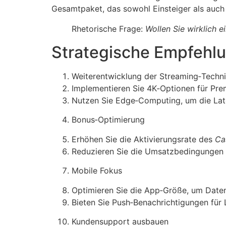
Gesamtpaket, das sowohl Einsteiger als auch 
Rhetorische Frage:
Wollen Sie wirklich 
Strategische Empfehl
Weiterentwicklung der Streaming‑Techn
Implementieren Sie 4K‑Optionen für Pre
Nutzen Sie Edge‑Computing, um die Lat
Bonus‑Optimierung
Erhöhen Sie die Aktivierungsrate des
Ca
Reduzieren Sie die Umsatzbedingungen 
Mobile Fokus
Optimieren Sie die App‑Größe, um Datenv
Bieten Sie Push‑Benachrichtigungen für 
Kundensupport ausbauen