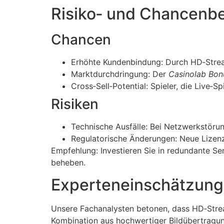
Risiko‑ und Chancenb
Chancen
Erhöhte Kundenbindung: Durch HD‑Stream
Marktdurchdringung: Der
Casinolab Bon
Cross‑Sell‑Potential: Spieler, die Live‑
Risiken
Technische Ausfälle: Bei Netzwerkstörung
Regulatorische Änderungen: Neue Lizenz
Empfehlung: Investieren Sie in redundante Ser
beheben.
Experteneinschätzun
Unsere Fachanalysten betonen, dass HD‑Stream
Kombination aus hochwertiger Bildübertragun