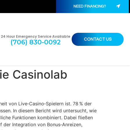
NEED FINANCING?
24 Hour Emergency Service Available
CONTACT US
(706) 830-0092
ie Casinolab
eit von Live‑Casino‑Spielern ist. 78 % der
ssen. In diesem Bericht wird untersucht, wie
iche Funktionen kombiniert. Dabei fließen
f der Integration von Bonus‑Anreizen,