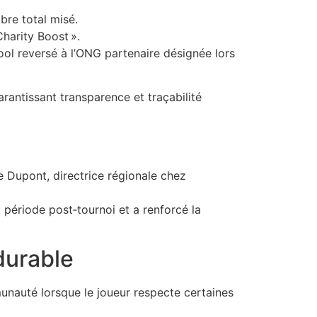
bre total misé.
Charity Boost ».
ool reversé à l’ONG partenaire désignée lors
arantissant transparence et traçabilité
e Dupont, directrice régionale chez
période post‑tournoi et a renforcé la
durable
unauté lorsque le joueur respecte certaines