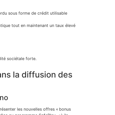
du sous forme de crédit utilisable
tique tout en maintenant un taux élevé
té sociétale forte.
ns la diffusion des
ino
résenter les nouvelles offres « bonus