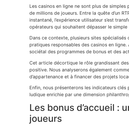
Les casinos en ligne ne sont plus de simples 
de millions de joueurs. Entre la quête d’un RT
instantané, l’expérience utilisateur s’est tr
opérateurs qui souhaitent dépasser le simple
Dans ce contexte, plusieurs sites spécialis
pratiques responsables des casinos en ligne.
sociétal des programmes de bonus et des acti
Cet article décortique le rôle grandissant de
positive. Nous analyserons également comment
d’appartenance et à financer des projets loca
Enfin, nous présenterons les indicateurs clés
ludique enrichie par une dimension philanthro
Les bonus d’accueil : 
joueurs