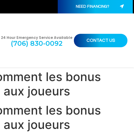
NEED FINANCING?
24 Hour Emergency Service Available
CONTACT US
(706) 830-0092
comment les bonus
 aux joueurs
comment les bonus
 aux joueurs