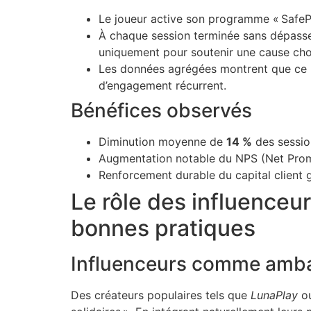
Le joueur active son programme « SafeP
À chaque session terminée sans dépassem
uniquement pour soutenir une cause choi
Les données agrégées montrent que ce mo
d’engagement récurrent.
Bénéfices observés
Diminution moyenne de
14 %
des session
Augmentation notable du NPS (Net Promot
Renforcement durable du capital client g
Le rôle des influenceu
bonnes pratiques
Influenceurs comme ambas
Des créateurs populaires tels que
LunaPlay
o