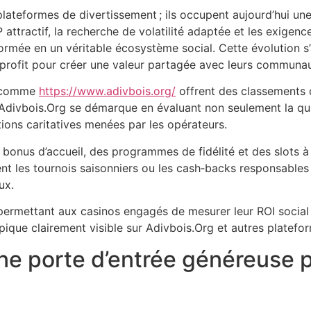
plateformes de divertissement ; ils occupent aujourd’hui un
P attractif, la recherche de volatilité adaptée et les exige
ansformée en un véritable écosystème social. Cette évolutio
 profit pour créer une valeur partagée avec leurs communau
és comme
https://www.adivbois.org/
offrent des classements d
 Adivbois.Org se démarque en évaluant non seulement la qua
ons caritatives menées par les opérateurs.
s bonus d’accueil, des programmes de fidélité et des slots 
 les tournois saisonniers ou les cash‑backs responsables 
ux.
 permettant aux casinos engagés de mesurer leur ROI social
pique clairement visible sur Adivbois.Org et autres platefor
une porte d’entrée généreuse 