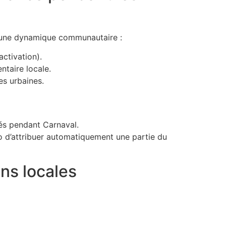
s une dynamique communautaire :
activation).
ntaire locale.
es urbaines.
sés pendant Carnaval.
 d’attribuer automatiquement une partie du
ons locales