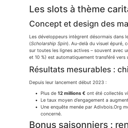
Les slots à thème carit
Concept et design des ma
Les développeurs intègrent désormais dans le
(
Scholarship Spin
). Au-delà du visuel épuré, 
sur toutes les lignes actives – souvent avec
et 10 %) est automatiquement transféré vers un
Résultats mesurables : ch
Depuis leur lancement début 2023 :
Plus de
12 millions €
ont été collectés v
Le taux moyen d’engagement a augmen
Une enquête menée par Adivbois.Org m
concerné.
Bonus saisonniers : re