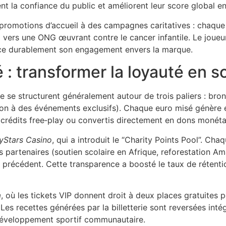
t la confiance du public et améliorent leur score global en 
s promotions d’accueil à des campagnes caritatives : chaq
 vers une ONG œuvrant contre le cancer infantile. Le joueur
force durablement son engagement envers la marque.
 : transformer la loyauté en
e structurent généralement autour de trois paliers : bron
ion à des événements exclusifs). Chaque euro misé génère ent
crédits free‑play ou convertis directement en dons monétair
yStars Casino
, qui a introduit le “Charity Points Pool”. Chaq
ons partenaires (soutien scolaire en Afrique, reforestation 
s précédent. Cette transparence a boosté le taux de rétentio
a
, où les tickets VIP donnent droit à deux places gratuites p
es recettes générées par la billetterie sont reversées inté
 développement sportif communautaire.