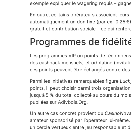
exemple expliquer le wagering requis – gagnen
En outre, certains opérateurs associent leur
automatiquement un don fixe (par ex., 0,25 €)
gratuit et contribution sociale – ce qui ren
Programmes de fidélité
Les programmes VIP ou points de récompense s
des cashback mensuels) et or/platine (invitat
ces points peuvent être échangés contre des 
Parmi les initiatives remarquables figure
Luck
points, il peut choisir parmi trois organisati
jusqu’à 5 % du total collecté au cours du moi
publiées sur Adivbois.Org.
Un autre cas concret provient du
CasinoNov
amateur sponsorisé par l’opérateur lui‑même. L
un cercle vertueux entre jeu responsable et