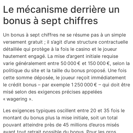
Le mécanisme derrière un
bonus à sept chiffres
Un bonus à sept chiffres ne se résume pas à un simple
versement gratuit ; il s’agit d’une structure contractuelle
détaillée qui protège à la fois le casino et le joueur
hautement engagé. La mise d’argent initiale requise
varie généralement entre 50 000 € et 150 000 €, selon la
politique du site et la taille du bonus proposé. Une fois
cette somme déposée, le joueur reçoit immédiatement
le crédit bonus – par exemple 1 250 000 € – qui doit être
misé selon des exigences précises appelées
« wagering ».
Les exigences typiques oscillent entre 20 et 35 fois le
montant du bonus plus la mise initiale, soit un total
pouvant atteindre près de 45 millions d’euros misés
avant tout retrait possible du bonus. Pour les gros