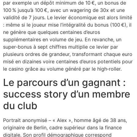
par exemple un dépôt minimum de 10 €, un bonus de
100 % jusqu’à 100 €, avec un wagering de 30x et une
validité de 7 jours. Le levier économique est alors limité
: même si le joueur mise l’intégralité du bonus (100 €), il
ne génère que quelques centaines d’euros
supplémentaires en volume de jeu. En revanche, un
super‑bonus à sept chiffres multiplie ce levier par
plusieurs ordres de grandeur, transformant chaque euro
misé en dizaines voire centaines d’euros potentiels pour
le casino grâce au volume généré par le high‑roller.
Le parcours d’un gagnant :
success story d’un membre
du club
Portrait anonymisé – « Alex », homme âgé de 38 ans,
originaire de Berlin, cadre supérieur dans la finance
digitale. Son profil démographique correspond