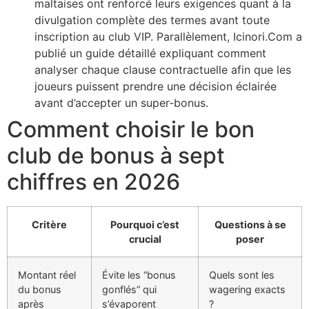
maltaises ont renforcé leurs exigences quant à la
divulgation complète des termes avant toute
inscription au club VIP. Parallèlement, Icinori.Com a
publié un guide détaillé expliquant comment
analyser chaque clause contractuelle afin que les
joueurs puissent prendre une décision éclairée
avant d’accepter un super‑bonus.
Comment choisir le bon
club de bonus à sept
chiffres en 2026
Critère
Pourquoi c’est
Questions à se
crucial
poser
Montant réel
Évite les “bonus
Quels sont les
du bonus
gonflés” qui
wagering exacts
après
s’évaporent
?