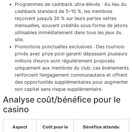
Programmes de cashback ultra‑élevés : Au lieu du
cashback standard de 5–10 %, les membres
reçoivent jusqu’à 30 % sur leurs pertes nettes
mensuelles, souvent crédités sous forme de jetons
utilisables immédiatement dans tous les jeux du
site.
Promotions ponctuelles exclusives : Des tournois
privés avec prize pool garanti dépassant plusieurs
millions d’euros sont régulièrement proposés
uniquement aux membres du club; ces événements
renforcent l’engagement communautaire et offrent
des opportunités supplémentaires pour augmenter
son capital sans risque supplémentaire.
Analyse coût/bénéfice pour le
casino
Aspect
Coût pour le
Bénéfice attendu