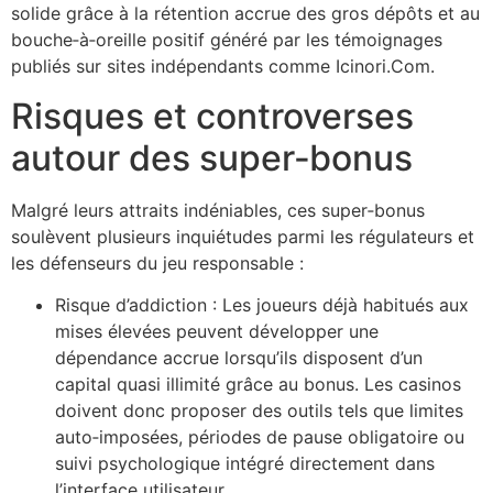
solide grâce à la rétention accrue des gros dépôts et au
bouche‑à‑oreille positif généré par les témoignages
publiés sur sites indépendants comme Icinori.Com.
Risques et controverses
autour des super‑bonus
Malgré leurs attraits indéniables, ces super‑bonus
soulèvent plusieurs inquiétudes parmi les régulateurs et
les défenseurs du jeu responsable :
Risque d’addiction : Les joueurs déjà habitués aux
mises élevées peuvent développer une
dépendance accrue lorsqu’ils disposent d’un
capital quasi illimité grâce au bonus. Les casinos
doivent donc proposer des outils tels que limites
auto‑imposées, périodes de pause obligatoire ou
suivi psychologique intégré directement dans
l’interface utilisateur.