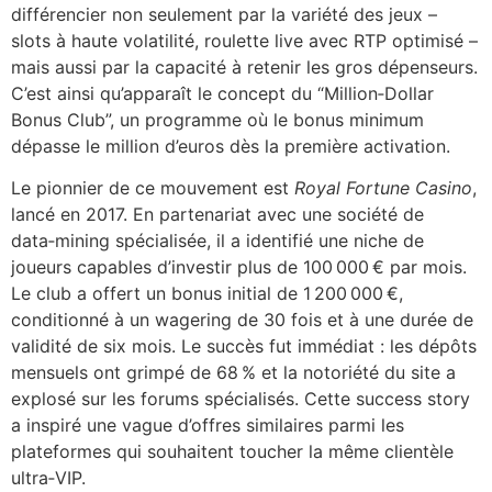
différencier non seulement par la variété des jeux –
slots à haute volatilité, roulette live avec RTP optimisé –
mais aussi par la capacité à retenir les gros dépenseurs.
C’est ainsi qu’apparaît le concept du “Million‑Dollar
Bonus Club”, un programme où le bonus minimum
dépasse le million d’euros dès la première activation.
Le pionnier de ce mouvement est
Royal Fortune Casino
,
lancé en 2017. En partenariat avec une société de
data‑mining spécialisée, il a identifié une niche de
joueurs capables d’investir plus de 100 000 € par mois.
Le club a offert un bonus initial de 1 200 000 €,
conditionné à un wagering de 30 fois et à une durée de
validité de six mois. Le succès fut immédiat : les dépôts
mensuels ont grimpé de 68 % et la notoriété du site a
explosé sur les forums spécialisés. Cette success story
a inspiré une vague d’offres similaires parmi les
plateformes qui souhaitent toucher la même clientèle
ultra‑VIP.