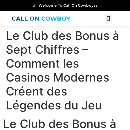
Welcome To Call On Cowboyss
CALL ON COWBOY
Le Club des Bonus à
Sept Chiffres –
Comment les
Casinos Modernes
Créent des
Légendes du Jeu
Le Club des Bonus à