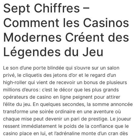
Sept Chiffres –
Comment les Casinos
Modernes Créent des
Légendes du Jeu
Le son d’une porte blindée qui s’ouvre sur un salon
privé, le cliquetis des jetons d’or et le regard d’un
high‑roller qui vient de recevoir un bonus de plusieurs
millions d’euros : c’est le décor que les plus grands
opérateurs de casino en ligne peignent pour attirer
l’élite du jeu. En quelques secondes, la somme annoncée
transforme une soirée ordinaire en une aventure où
chaque mise peut devenir un pari de prestige. Le joueur
ressent immédiatement le poids de la confiance que le
casino place en lui, et l’adrénaline monte d’un cran dès