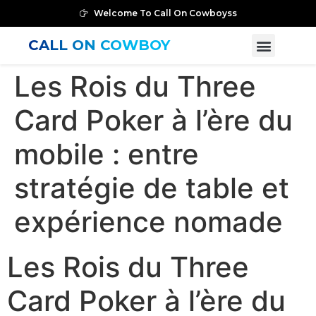
Welcome To Call On Cowboyss
CALL ON COWBOY
Les Rois du Three
Card Poker à l’ère du
mobile : entre
stratégie de table et
expérience nomade
Les Rois du Three
Card Poker à l’ère du