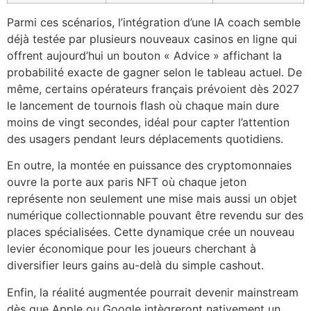
Parmi ces scénarios, l’intégration d’une IA coach semble
déjà testée par plusieurs nouveaux casinos en ligne qui
offrent aujourd’hui un bouton « Advice » affichant la
probabilité exacte de gagner selon le tableau actuel. De
même, certains opérateurs français prévoient dès 2027
le lancement de tournois flash où chaque main dure
moins de vingt secondes, idéal pour capter l’attention
des usagers pendant leurs déplacements quotidiens.
En outre, la montée en puissance des cryptomonnaies
ouvre la porte aux paris NFT où chaque jeton
représente non seulement une mise mais aussi un objet
numérique collectionnable pouvant être revendu sur des
places spécialisées. Cette dynamique crée un nouveau
levier économique pour les joueurs cherchant à
diversifier leurs gains au-delà du simple cashout.
Enfin, la réalité augmentée pourrait devenir mainstream
dès que Apple ou Google intègreront nativement un