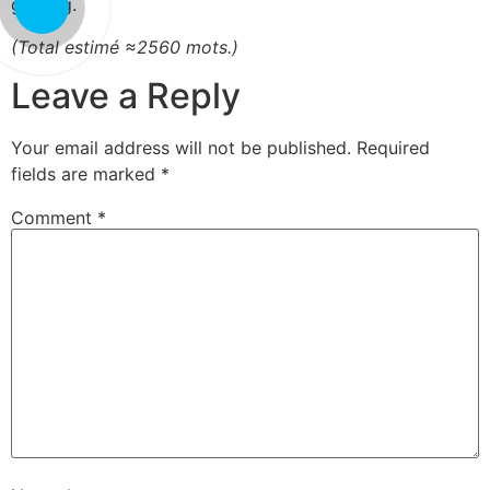
gaming.
(Total estimé ≈2560 mots.)
Leave a Reply
Your email address will not be published.
Required
fields are marked
*
Comment
*