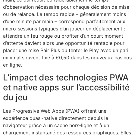
d’observation nécessaire pour chaque décision de mise
ou de relance. Le tempo rapide – généralement moins
d’une minute par main – correspond parfaitement aux
micro‑sessions typiques d’un joueur en déplacement :
attendre un feu rouge ou profiter d’un court moment
d’attente devient alors une opportunité rentable pour
placer une mise Pair Plus ou tenter le Play avec un pari
minimal souvent fixé à €0,50 dans les nouveaux casinos
en ligne.
L’impact des technologies PWA
et native apps sur l’accessibilité
du jeu
Les Progressive Web Apps (PWA) offrent une
expérience quasi‑native directement depuis le
navigateur grâce à un cache hors‑ligne et à un
chargement instantané des ressources graphiques. Elles