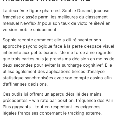
La deuxième figure phare est Sophie Durand, joueuse
française classée parmi les meilleures du classement
mensuel Newflux.fr pour son taux de victoire élevé en
version mobile uniquement.
Sophie raconte comment elle a dû réinventer son
approche psychologique face à la perte d’espace visuel
inhérente aux petits écrans : “Je me force à ne regarder
que trois cartes puis je prends ma décision en moins de
deux secondes pour éviter la surcharge cognitive”. Elle
utilise également des applications tierces d’analyse
statistique synchronisées avec son compte casino afin
d’affiner ses décisions.
Ces outils lui offrent un aperçu détaillé des mains
précédentes – win rate par position, fréquence des Pair
Plus gagnants – tout en respectant les exigences
légales françaises concernant le tracking externe.