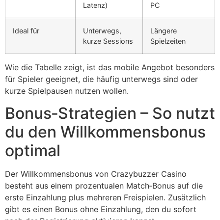
Latenz)
PC
Ideal für
Unterwegs,
Längere
kurze Sessions
Spielzeiten
Wie die Tabelle zeigt, ist das mobile Angebot besonders
für Spieler geeignet, die häufig unterwegs sind oder
kurze Spielpausen nutzen wollen.
Bonus‑Strategien – So nutzt
du den Willkommensbonus
optimal
Der Willkommensbonus von Crazybuzzer Casino
besteht aus einem prozentualen Match‑Bonus auf die
erste Einzahlung plus mehreren Freispielen. Zusätzlich
gibt es einen Bonus ohne Einzahlung, den du sofort