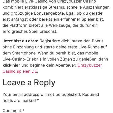
Das mobile Live‑Casino von Crazybuzzer Casino
kombiniert erstklassige Streams, schnelle Auszahlungen
und großzügige Bonusangebote. Egal, ob du gerade
erst anfängst oder bereits ein erfahrener Spieler bist,
die Plattform bietet alle Werkzeuge, die du für ein
erfolgreiches Spiel brauchst.
Jetzt bist du dran:
Registriere dich, nutze den Bonus
ohne Einzahlung und starte deine erste Live‑Runde auf
dem Smartphone. Wenn du bereit bist, das mobile
Live‑Casino‑Erlebnis in vollen Zügen zu genießen, dann
klick hier
und beginne dein Abenteuer:
Crazybuzzer
Casino spielen DE
.
Leave a Reply
Your email address will not be published.
Required
fields are marked
*
Comment
*