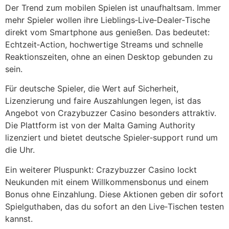
Der Trend zum mobilen Spielen ist unaufhaltsam. Immer
mehr Spieler wollen ihre Lieblings‑Live‑Dealer‑Tische
direkt vom Smartphone aus genießen. Das bedeutet:
Echtzeit‑Action, hochwertige Streams und schnelle
Reaktionszeiten, ohne an einen Desktop gebunden zu
sein.
Für deutsche Spieler, die Wert auf Sicherheit,
Lizenzierung und faire Auszahlungen legen, ist das
Angebot von Crazybuzzer Casino besonders attraktiv.
Die Plattform ist von der Malta Gaming Authority
lizenziert und bietet deutsche Spieler‑support rund um
die Uhr.
Ein weiterer Pluspunkt: Crazybuzzer Casino lockt
Neukunden mit einem Willkommensbonus und einem
Bonus ohne Einzahlung. Diese Aktionen geben dir sofort
Spielguthaben, das du sofort an den Live‑Tischen testen
kannst.