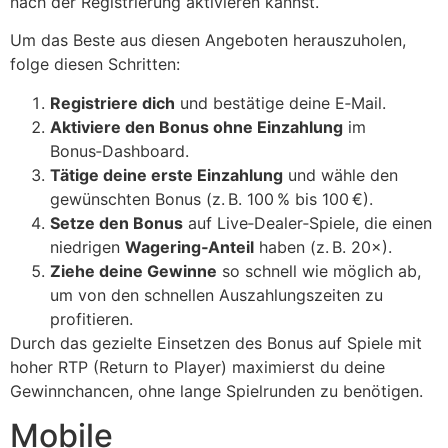
nach der Registrierung aktivieren kannst.
Um das Beste aus diesen Angeboten herauszuholen,
folge diesen Schritten:
Registriere dich
und bestätige deine E‑Mail.
Aktiviere den Bonus ohne Einzahlung
im
Bonus‑Dashboard.
Tätige deine erste Einzahlung
und wähle den
gewünschten Bonus (z. B. 100 % bis 100 €).
Setze den Bonus
auf Live‑Dealer‑Spiele, die einen
niedrigen
Wagering‑Anteil
haben (z. B. 20×).
Ziehe deine Gewinne
so schnell wie möglich ab,
um von den schnellen Auszahlungszeiten zu
profitieren.
Durch das gezielte Einsetzen des Bonus auf Spiele mit
hoher RTP (Return to Player) maximierst du deine
Gewinnchancen, ohne lange Spielrunden zu benötigen.
Mobile