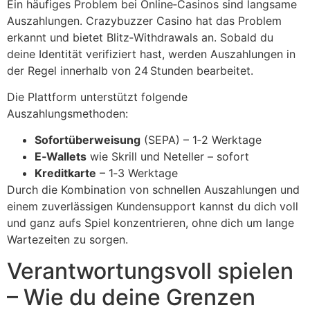
Ein häufiges Problem bei Online‑Casinos sind langsame
Auszahlungen. Crazybuzzer Casino hat das Problem
erkannt und bietet Blitz‑Withdrawals an. Sobald du
deine Identität verifiziert hast, werden Auszahlungen in
der Regel innerhalb von 24 Stunden bearbeitet.
Die Plattform unterstützt folgende
Auszahlungsmethoden:
Sofortüberweisung
(SEPA) – 1‑2 Werktage
E‑Wallets
wie Skrill und Neteller – sofort
Kreditkarte
– 1‑3 Werktage
Durch die Kombination von schnellen Auszahlungen und
einem zuverlässigen Kundensupport kannst du dich voll
und ganz aufs Spiel konzentrieren, ohne dich um lange
Wartezeiten zu sorgen.
Verantwortungsvoll spielen
– Wie du deine Grenzen