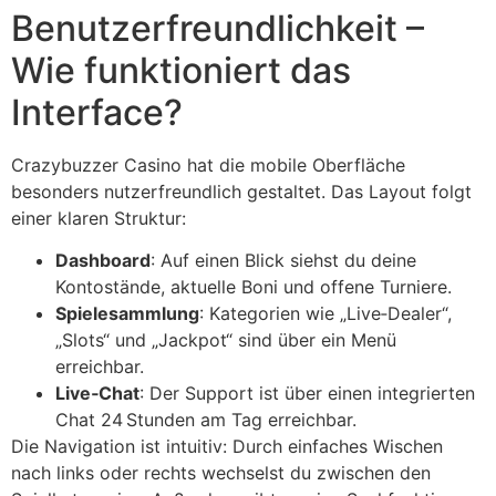
Benutzerfreundlichkeit –
Wie funktioniert das
Interface?
Crazybuzzer Casino hat die mobile Oberfläche
besonders nutzerfreundlich gestaltet. Das Layout folgt
einer klaren Struktur:
Dashboard
: Auf einen Blick siehst du deine
Kontostände, aktuelle Boni und offene Turniere.
Spielesammlung
: Kategorien wie „Live‑Dealer“,
„Slots“ und „Jackpot“ sind über ein Menü
erreichbar.
Live‑Chat
: Der Support ist über einen integrierten
Chat 24 Stunden am Tag erreichbar.
Die Navigation ist intuitiv: Durch einfaches Wischen
nach links oder rechts wechselst du zwischen den