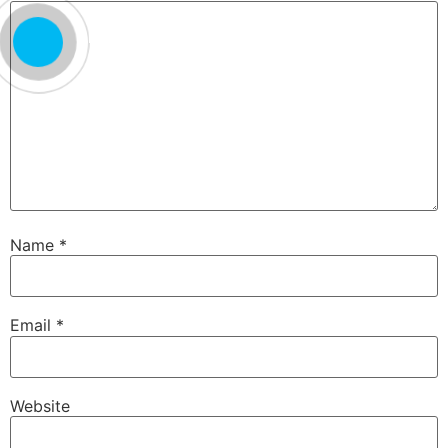
Name
*
Email
*
Website