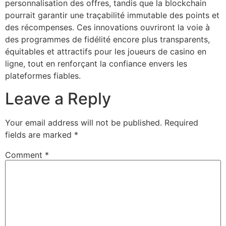
personnalisation des offres, tandis que la blockchain
pourrait garantir une traçabilité immutable des points et
des récompenses. Ces innovations ouvriront la voie à
des programmes de fidélité encore plus transparents,
équitables et attractifs pour les joueurs de casino en
ligne, tout en renforçant la confiance envers les
plateformes fiables.
Leave a Reply
Your email address will not be published.
Required
fields are marked
*
Comment
*