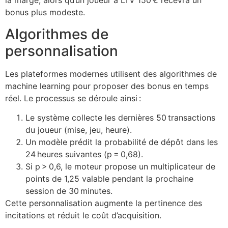
la marge, alors qu’un joueur à LTV 150 € recevra un
bonus plus modeste.
Algorithmes de
personnalisation
Les plateformes modernes utilisent des algorithmes de
machine learning pour proposer des bonus en temps
réel. Le processus se déroule ainsi :
Le système collecte les dernières 50 transactions
du joueur (mise, jeu, heure).
Un modèle prédit la probabilité de dépôt dans les
24 heures suivantes (p = 0,68).
Si p > 0,6, le moteur propose un multiplicateur de
points de 1,25 valable pendant la prochaine
session de 30 minutes.
Cette personnalisation augmente la pertinence des
incitations et réduit le coût d’acquisition.