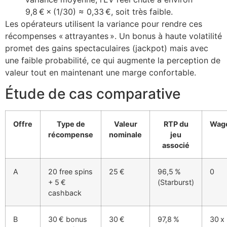
9,8 € × (1/30) ≈ 0,33 €, soit très faible.
Les opérateurs utilisent la variance pour rendre ces
récompenses « attrayantes ». Un bonus à haute volatilité
promet des gains spectaculaires (jackpot) mais avec
une faible probabilité, ce qui augmente la perception de
valeur tout en maintenant une marge confortable.
Étude de cas comparative
Offre
Type de
Valeur
RTP du
Wage
récompense
nominale
jeu
associé
A
20 free spins
25 €
96,5 %
0
+ 5 €
(Starburst)
cashback
B
30 € bonus
30 €
97,8 %
30 x