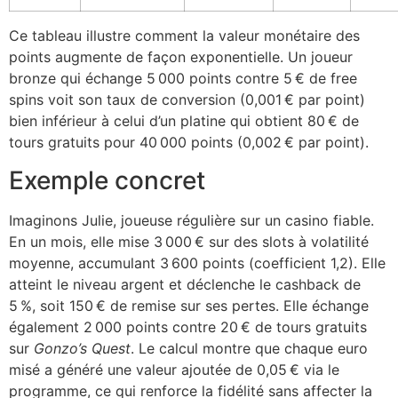
Ce tableau illustre comment la valeur monétaire des
points augmente de façon exponentielle. Un joueur
bronze qui échange 5 000 points contre 5 € de free
spins voit son taux de conversion (0,001 € par point)
bien inférieur à celui d’un platine qui obtient 80 € de
tours gratuits pour 40 000 points (0,002 € par point).
Exemple concret
Imaginons Julie, joueuse régulière sur un casino fiable.
En un mois, elle mise 3 000 € sur des slots à volatilité
moyenne, accumulant 3 600 points (coefficient 1,2). Elle
atteint le niveau argent et déclenche le cashback de
5 %, soit 150 € de remise sur ses pertes. Elle échange
également 2 000 points contre 20 € de tours gratuits
sur
Gonzo’s Quest
. Le calcul montre que chaque euro
misé a généré une valeur ajoutée de 0,05 € via le
programme, ce qui renforce la fidélité sans affecter la