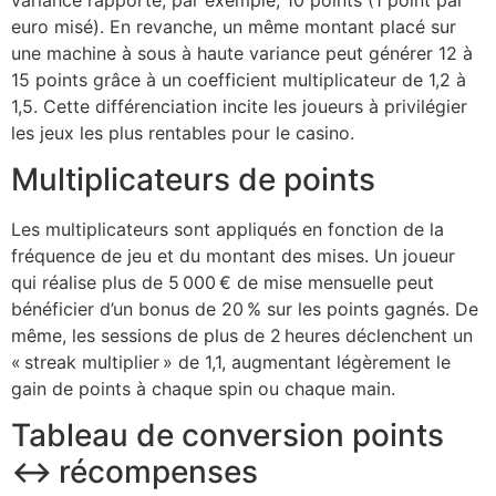
euro misé). En revanche, un même montant placé sur
une machine à sous à haute variance peut générer 12 à
15 points grâce à un coefficient multiplicateur de 1,2 à
1,5. Cette différenciation incite les joueurs à privilégier
les jeux les plus rentables pour le casino.
Multiplicateurs de points
Les multiplicateurs sont appliqués en fonction de la
fréquence de jeu et du montant des mises. Un joueur
qui réalise plus de 5 000 € de mise mensuelle peut
bénéficier d’un bonus de 20 % sur les points gagnés. De
même, les sessions de plus de 2 heures déclenchent un
« streak multiplier » de 1,1, augmentant légèrement le
gain de points à chaque spin ou chaque main.
Tableau de conversion points
↔ récompenses