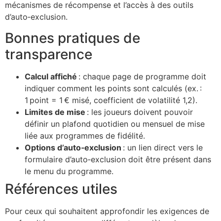
mécanismes de récompense et l’accès à des outils
d’auto‑exclusion.
Bonnes pratiques de
transparence
Calcul affiché
: chaque page de programme doit
indiquer comment les points sont calculés (ex. :
1 point = 1 € misé, coefficient de volatilité 1,2).
Limites de mise
: les joueurs doivent pouvoir
définir un plafond quotidien ou mensuel de mise
liée aux programmes de fidélité.
Options d’auto‑exclusion
: un lien direct vers le
formulaire d’auto‑exclusion doit être présent dans
le menu du programme.
Références utiles
Pour ceux qui souhaitent approfondir les exigences de