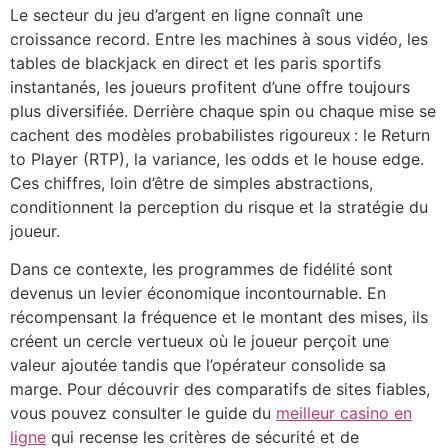
Le secteur du jeu d’argent en ligne connaît une
croissance record. Entre les machines à sous vidéo, les
tables de blackjack en direct et les paris sportifs
instantanés, les joueurs profitent d’une offre toujours
plus diversifiée. Derrière chaque spin ou chaque mise se
cachent des modèles probabilistes rigoureux : le Return
to Player (RTP), la variance, les odds et le house edge.
Ces chiffres, loin d’être de simples abstractions,
conditionnent la perception du risque et la stratégie du
joueur.
Dans ce contexte, les programmes de fidélité sont
devenus un levier économique incontournable. En
récompensant la fréquence et le montant des mises, ils
créent un cercle vertueux où le joueur perçoit une
valeur ajoutée tandis que l’opérateur consolide sa
marge. Pour découvrir des comparatifs de sites fiables,
vous pouvez consulter le guide du
meilleur casino en
ligne
qui recense les critères de sécurité et de