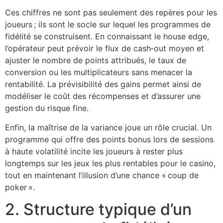
Ces chiffres ne sont pas seulement des repères pour les
joueurs ; ils sont le socle sur lequel les programmes de
fidélité se construisent. En connaissant le house edge,
l’opérateur peut prévoir le flux de cash‑out moyen et
ajuster le nombre de points attribués, le taux de
conversion ou les multiplicateurs sans menacer la
rentabilité. La prévisibilité des gains permet ainsi de
modéliser le coût des récompenses et d’assurer une
gestion du risque fine.
Enfin, la maîtrise de la variance joue un rôle crucial. Un
programme qui offre des points bonus lors de sessions
à haute volatilité incite les joueurs à rester plus
longtemps sur les jeux les plus rentables pour le casino,
tout en maintenant l’illusion d’une chance « coup de
poker ».
2. Structure typique d’un