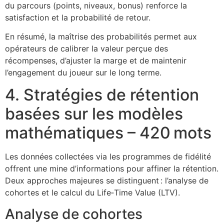
du parcours (points, niveaux, bonus) renforce la
satisfaction et la probabilité de retour.
En résumé, la maîtrise des probabilités permet aux
opérateurs de calibrer la valeur perçue des
récompenses, d’ajuster la marge et de maintenir
l’engagement du joueur sur le long terme.
4. Stratégies de rétention
basées sur les modèles
mathématiques – 420 mots
Les données collectées via les programmes de fidélité
offrent une mine d’informations pour affiner la rétention.
Deux approches majeures se distinguent : l’analyse de
cohortes et le calcul du Life‑Time Value (LTV).
Analyse de cohortes