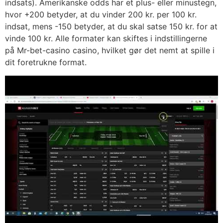
indsats). Amerikanske odds har et plus- eller minustegn,
hvor +200 betyder, at du vinder 200 kr. per 100 kr.
indsat, mens -150 betyder, at du skal satse 150 kr. for at
vinde 100 kr. Alle formater kan skiftes i indstillingerne
på Mr-bet-casino casino, hvilket gør det nemt at spille i
dit foretrukne format.