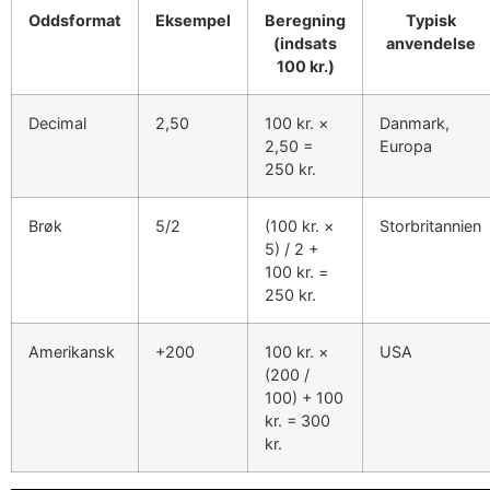
Oddsformat
Eksempel
Beregning
Typisk
(indsats
anvendelse
100 kr.)
Decimal
2,50
100 kr. ×
Danmark,
2,50 =
Europa
250 kr.
Brøk
5/2
(100 kr. ×
Storbritannien
5) / 2 +
100 kr. =
250 kr.
Amerikansk
+200
100 kr. ×
USA
(200 /
100) + 100
kr. = 300
kr.