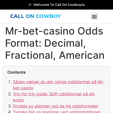
Welcome To Call On Cowboyss
CALL ON COWBOY
Mr-bet-casino Odds
Format: Decimal,
Fractional, American
Contents
Sådan vælger du det rigtige oddsformat på Mr-
bet-casino
Trin-for-trin guide: Skift oddsformat på din
konto
Fordele og ulemper ved de tre oddsformater
Typiske fejl og løsninger ved oddsindstillinger