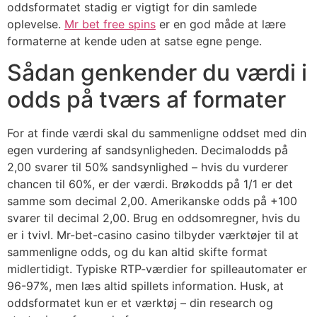
oddsformatet stadig er vigtigt for din samlede
oplevelse.
Mr bet free spins
er en god måde at lære
formaterne at kende uden at satse egne penge.
Sådan genkender du værdi i
odds på tværs af formater
For at finde værdi skal du sammenligne oddset med din
egen vurdering af sandsynligheden. Decimalodds på
2,00 svarer til 50% sandsynlighed – hvis du vurderer
chancen til 60%, er der værdi. Brøkodds på 1/1 er det
samme som decimal 2,00. Amerikanske odds på +100
svarer til decimal 2,00. Brug en oddsomregner, hvis du
er i tvivl. Mr-bet-casino casino tilbyder værktøjer til at
sammenligne odds, og du kan altid skifte format
midlertidigt. Typiske RTP-værdier for spilleautomater er
96-97%, men læs altid spillets information. Husk, at
oddsformatet kun er et værktøj – din research og