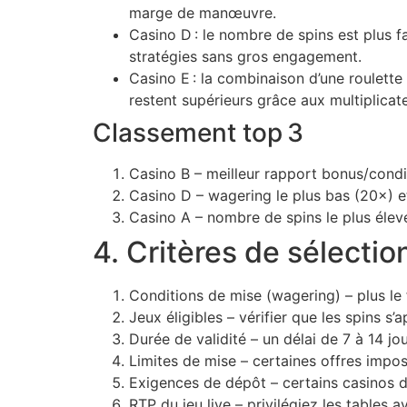
marge de manœuvre.
Casino D : le nombre de spins est plus f
stratégies sans gros engagement.
Casino E : la combinaison d’une roulette 
restent supérieurs grâce aux multiplicat
Classement top 3
Casino B – meilleur rapport bonus/condit
Casino D – wagering le plus bas (20×) et 
Casino A – nombre de spins le plus élev
4. Critères de sélectio
Conditions de mise (wagering) – plus le
Jeux éligibles – vérifier que les spins s
Durée de validité – un délai de 7 à 14 jo
Limites de mise – certaines offres impos
Exigences de dépôt – certains casinos d
RTP du jeu live – privilégiez les table