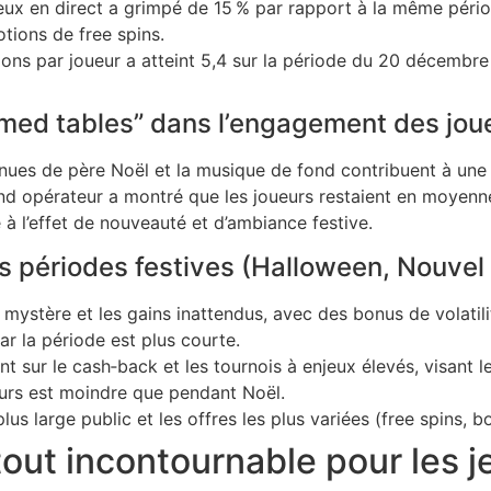
s jeux en direct a grimpé de 15 % par rapport à la même péri
tions de free spins.
ons par joueur a atteint 5,4 sur la période du 20 décembre 
hemed tables” dans l’engagement des jou
tenues de père Noël et la musique de fond contribuent à un
rand opérateur a montré que les joueurs restaient en moyen
à l’effet de nouveauté et d’ambiance festive.
s périodes festives (Halloween, Nouvel
mystère et les gains inattendus, avec des bonus de volatil
ar la période est plus courte.
t sur le cash‑back et les tournois à enjeux élevés, visant le
urs est moindre que pendant Noël.
lus large public et les offres les plus variées (free spins,
atout incontournable pour les 