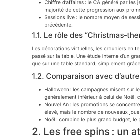
Chiffre d’affaires : le CA généré par le
majorité de cette progression aux promo
Sessions live : le nombre moyen de sessi
précédente.
1.1. Le rôle des “Christmas‑t
Les décorations virtuelles, les croupiers en 
passé sur la table. Une étude interne d’un g
que sur une table standard, simplement grâce 
1.2. Comparaison avec d’autre
Halloween : les campagnes misent sur le 
généralement inférieur à celui de Noël, c
Nouvel An : les promotions se concentren
élevé, mais le nombre de nouveaux joue
Noël : combine le plus grand budget, le p
2. Les free spins : un 