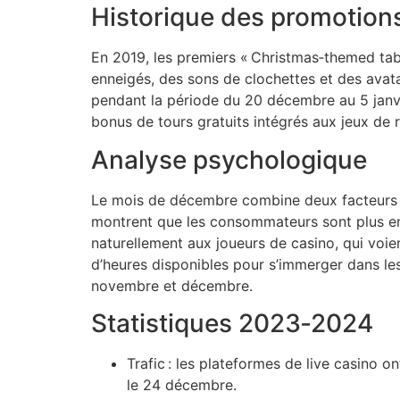
Historique des promotions
En 2019, les premiers « Christmas‑themed tabl
enneigés, des sons de clochettes et des avata
pendant la période du 20 décembre au 5 janvie
bonus de tours gratuits intégrés aux jeux de ro
Analyse psychologique
Le mois de décembre combine deux facteurs c
montrent que les consommateurs sont plus enc
naturellement aux joueurs de casino, qui voien
d’heures disponibles pour s’immerger dans les
novembre et décembre.
Statistiques 2023‑2024
Trafic : les plateformes de live casino 
le 24 décembre.