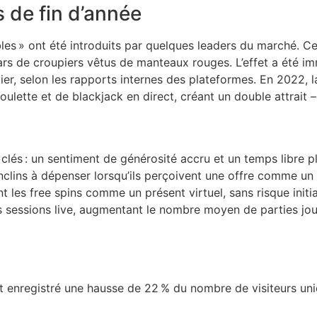
 de fin d’année
es » ont été introduits par quelques leaders du marché. Ce
rs de croupiers vêtus de manteaux rouges. L’effet a été imm
r, selon les rapports internes des plateformes. En 2022, la
ulette et de blackjack en direct, créant un double attrait – 
lés : un sentiment de générosité accru et un temps libre 
lins à dépenser lorsqu’ils perçoivent une offre comme un 
t les free spins comme un présent virtuel, sans risque initi
 sessions live, augmentant le nombre moyen de parties jouée
ont enregistré une hausse de 22 % du nombre de visiteurs un