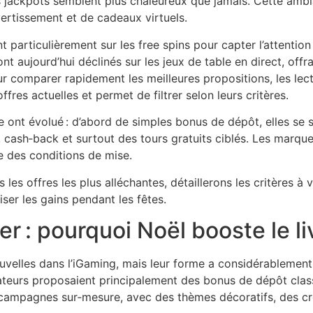
 les jackpots semblent plus chaleureux que jamais. Cette amb
vertissement et de cadeaux virtuels.
particulièrement sur les free spins pour capter l’attention
t aujourd’hui déclinés sur les jeux de table en direct, offr
ur comparer rapidement les meilleures propositions, les lect
offres actuelles et permet de filtrer selon leurs critères.
ée ont évolué : d’abord de simples bonus de dépôt, elles s
ash‑back et surtout des tours gratuits ciblés. Les marques 
ce des conditions de mise.
les offres les plus alléchantes, détaillerons les critères à 
ser les gains pendant les fêtes.
er : pourquoi Noël booste le l
uvelles dans l’iGaming, mais leur forme a considérablemen
rateurs proposaient principalement des bonus de dépôt classi
s campagnes sur‑mesure, avec des thèmes décoratifs, des c