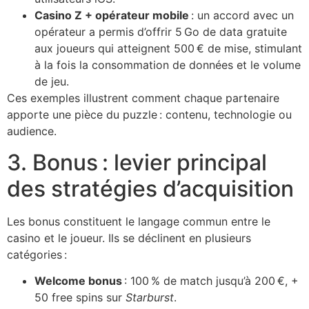
Casino Z + opérateur mobile
: un accord avec un
opérateur a permis d’offrir 5 Go de data gratuite
aux joueurs qui atteignent 500 € de mise, stimulant
à la fois la consommation de données et le volume
de jeu.
Ces exemples illustrent comment chaque partenaire
apporte une pièce du puzzle : contenu, technologie ou
audience.
3. Bonus : levier principal
des stratégies d’acquisition
Les bonus constituent le langage commun entre le
casino et le joueur. Ils se déclinent en plusieurs
catégories :
Welcome bonus
: 100 % de match jusqu’à 200 €, +
50 free spins sur
Starburst
.