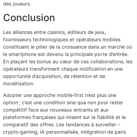
des joueurs.
Conclusion
Les alliances entre casinos, éditeurs de jeux,
fournisseurs technologiques et opérateurs mobiles
constituent le pilier de la croissance dans un marché où
le smartphone est devenu la principale porte d’entrée.
En plaçant les bonus au cœur de ces collaborations, les
opérateurs transforment chaque notification en une
opportunité d’acquisition, de rétention et de
monétisation.
Adopter une approche mobile‑first n’est plus une
option ; c’est une condition sine qua non pour rester
compétitif face aux nouveaux entrants et aux
plateformes françaises qui misent sur la fiabilité et le
comparatif des offres. Les tendances à surveiller –
crypto‑gaming, IA personnalisée, intégration de paris