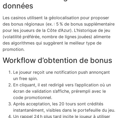
données
Les casinos utilisent la géolocalisation pour proposer
des bonus régionaux (ex. : 5 % de bonus supplémentaire
pour les joueurs de la Côte d’Azur). L’historique de jeu
(volatilité préférée, nombre de lignes jouées) alimente
des algorithmes qui suggèrent le meilleur type de
promotion.
Workflow d’obtention de bonus
Le joueur reçoit une notification push annonçant
un free spin.
En cliquant, il est redirigé vers l’application où un
écran de validation s’affiche, prérempli avec le
code promotionnel.
Après acceptation, les 20 tours sont crédités
instantanément, visibles dans le portefeuille du jeu.
Un rappel 24 h plus tard incite le joueur à utiliser