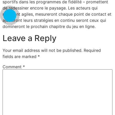
sportifs dans les programmes de fidélité – promettent
de redessiner encore le paysage. Les acteurs qui
resteront agiles, mesureront chaque point de contact et
ajusteront leurs stratégies en continu seront ceux qui
domineront le prochain chapitre du jeu en ligne.
Leave a Reply
Your email address will not be published.
Required
fields are marked
*
Comment
*