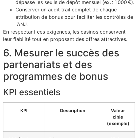
dépasse les seuils de dépôt mensuel (ex. : 1 000 €).
Conserver un audit trail complet de chaque
attribution de bonus pour faciliter les contrôles de
l’ANJ.
En respectant ces exigences, les casinos conservent
leur fiabilité tout en proposant des offres attractives.
6. Mesurer le succès des
partenariats et des
programmes de bonus
KPI essentiels
KPI
Description
Valeur
cible
(exemple)