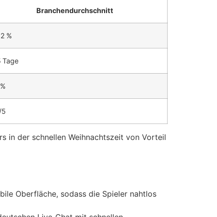
Branchendurchschnitt
,2 %
5 Tage
 %
/5
s in der schnellen Weihnachtszeit von Vorteil
ile Oberfläche, sodass die Spieler nahtlos
deutschen Live‑Chat mit schnellen