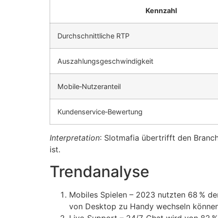
Kennzahl
Durchschnittliche RTP
Auszahlungsgeschwindigkeit
Mobile‑Nutzeranteil
Kundenservice‑Bewertung
Interpretation
: Slotmafia übertrifft den Bran
ist.
Trendanalyse
Mobiles Spielen – 2023 nutzten 68 % der
von Desktop zu Handy wechseln können
Live‑Support – 24/7‑Chat wird von 82 % 