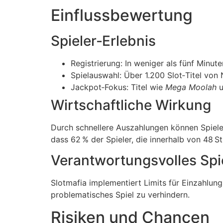
Einflussbewertung
Spieler‑Erlebnis
Registrierung: In weniger als fünf Minute
Spielauswahl: Über 1.200 Slot‑Titel von
Jackpot‑Fokus: Titel wie
Mega Moolah
u
Wirtschaftliche Wirkung
Durch schnellere Auszahlungen können Spiele
dass 62 % der Spieler, die innerhalb von 48
Verantwortungsvolles Spi
Slotmafia implementiert Limits für Einzahlung
problematisches Spiel zu verhindern.
Risiken und Chancen