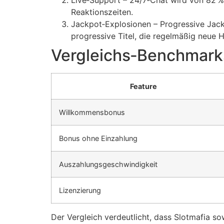
Reaktionszeiten.
Jackpot‑Explosionen – Progressive Jack
progressive Titel, die regelmäßig neue
Vergleichs‑Benchmark
Feature
Willkommensbonus
Bonus ohne Einzahlung
Auszahlungsgeschwindigkeit
Lizenzierung
Der Vergleich verdeutlicht, dass Slotmafia so