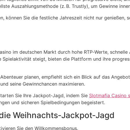
llste Auszahlungsmethode (z. B. Trustly), um Gewinne inner
n, können Sie die festliche Jahreszeit nicht nur genießen, 
 Casino im deutschen Markt durch hohe RTP‑Werte, schnell
 Spielaktivität steigt, bieten die Plattform und ihre progr
Abenteuer planen, empfiehlt sich ein Blick auf das Angebot v
n und seine Gewinnchancen maximieren.
tarten Sie Ihre Jackpot‑Jagd, indem Sie
Slotmafia Casino 
ungen und sicheren Spielbedingungen begeistert.
r die Weihnachts‑Jackpot‑Jagd
ktivieren Sie den Willkommensbonus.