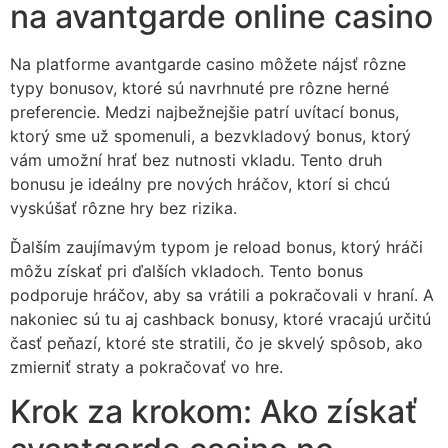
na avantgarde online casino
Na platforme avantgarde casino môžete nájsť rôzne
typy bonusov, ktoré sú navrhnuté pre rôzne herné
preferencie. Medzi najbežnejšie patrí uvítací bonus,
ktorý sme už spomenuli, a bezvkladový bonus, ktorý
vám umožní hrať bez nutnosti vkladu. Tento druh
bonusu je ideálny pre nových hráčov, ktorí si chcú
vyskúšať rôzne hry bez rizika.
Ďalším zaujímavým typom je reload bonus, ktorý hráči
môžu získať pri ďalších vkladoch. Tento bonus
podporuje hráčov, aby sa vrátili a pokračovali v hraní. A
nakoniec sú tu aj cashback bonusy, ktoré vracajú určitú
časť peňazí, ktoré ste stratili, čo je skvelý spôsob, ako
zmierniť straty a pokračovať vo hre.
Krok za krokom: Ako získať