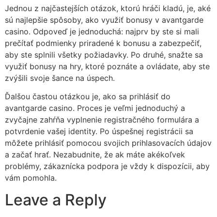
Jednou z najčastejších otázok, ktorú hráči kladú, je, aké
sú najlepšie spôsoby, ako využiť bonusy v avantgarde
casino. Odpoveď je jednoduchá: najprv by ste si mali
prečítať podmienky priradené k bonusu a zabezpečiť,
aby ste splnili všetky požiadavky. Po druhé, snažte sa
využiť bonusy na hry, ktoré poznáte a ovládate, aby ste
zvýšili svoje šance na úspech.
Ďalšou častou otázkou je, ako sa prihlásiť do
avantgarde casino. Proces je veľmi jednoduchý a
zvyčajne zahŕňa vyplnenie registračného formulára a
potvrdenie vašej identity. Po úspešnej registrácii sa
môžete prihlásiť pomocou svojich prihlasovacích údajov
a začať hrať. Nezabudnite, že ak máte akékoľvek
problémy, zákaznícka podpora je vždy k dispozícii, aby
vám pomohla.
Leave a Reply