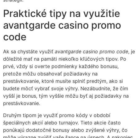
Praktické tipy na využitie
avantgarde casino promo
code
Ak sa chystáte využiť
avantgarde casino promo code
, je
dôležité mať na pamäti niekoľko kľúčových tipov. Po
prvé, vždy si overte podmienky každého bonusu,
pretože môžu obsahovať požiadavky na
prestávkovanie, ktoré musíte splniť predtým, ako si
budete môcť vybrať svoje výhry. Nezábudnite, že čím
vyšší je bonus, tým vyššie môžu byť aj požiadavky na
prestávkovanie.
Druhým tipom je využiť promo kódy v období
špeciálnych akcií alebo turnajov. Tieto akcie často
ponúkajú dodatočné bonusy alebo zvýšené výhry, čo
môže výrazne zvýšiť vaše šance na úspech. A nakoniec,