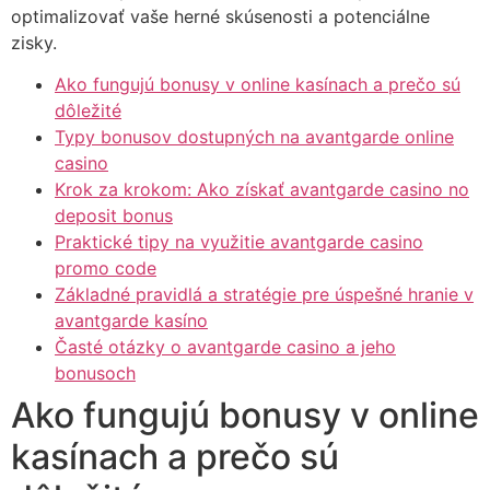
optimalizovať vaše herné skúsenosti a potenciálne
zisky.
Ako fungujú bonusy v online kasínach a prečo sú
dôležité
Typy bonusov dostupných na avantgarde online
casino
Krok za krokom: Ako získať avantgarde casino no
deposit bonus
Praktické tipy na využitie avantgarde casino
promo code
Základné pravidlá a stratégie pre úspešné hranie v
avantgarde kasíno
Časté otázky o avantgarde casino a jeho
bonusoch
Ako fungujú bonusy v online
kasínach a prečo sú