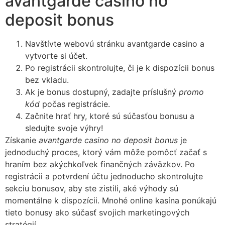
avantgarde casino no
deposit bonus
Navštívte webovú stránku avantgarde casino a
vytvorte si účet.
Po registrácii skontrolujte, či je k dispozícii bonus
bez vkladu.
Ak je bonus dostupný, zadajte príslušný
promo
kód
počas registrácie.
Začnite hrať hry, ktoré sú súčasťou bonusu a
sledujte svoje výhry!
Získanie
avantgarde casino no deposit bonus
je
jednoduchý proces, ktorý vám môže pomôcť začať s
hraním bez akýchkoľvek finančných záväzkov. Po
registrácii a potvrdení účtu jednoducho skontrolujte
sekciu bonusov, aby ste zistili, aké výhody sú
momentálne k dispozícii. Mnohé online kasína ponúkajú
tieto bonusy ako súčasť svojich marketingových
stratégií.