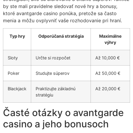
by ste mali pravidelne sledovať nové hry a bonusy,
ktoré avantgarde casino ponúka, pretože sa často
menia a môžu ovplyvniť vaše rozhodovanie pri hraní.
Typ hry
Odporúčaná stratégia
Maximálne
výhry
Sloty
Určte si rozpočet
Až 10,000 €
Poker
Studujte súperov
Až 50,000 €
Blackjack
Praktizujte základnú
Až 20,000 €
stratégiu
Časté otázky o avantgarde
casino a jeho bonusoch