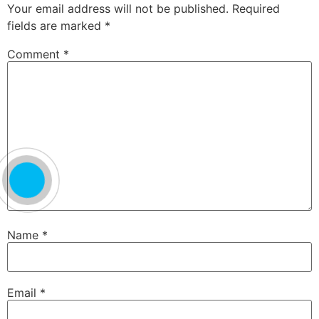
Your email address will not be published.
Required
fields are marked
*
Comment
*
Name
*
Email
*